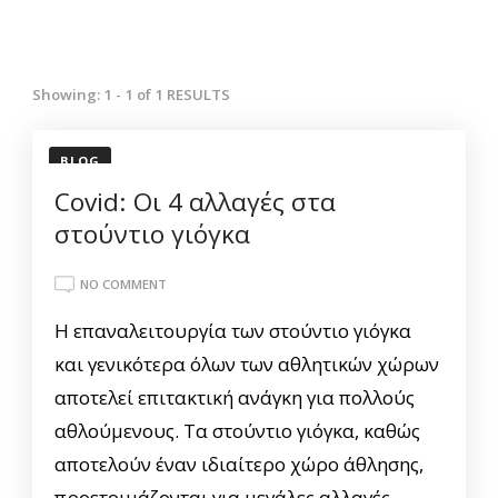
Showing: 1 - 1 of 1 RESULTS
BLOG
Covid: Οι 4 αλλαγές στα
στούντιο γιόγκα
ON
NO COMMENT
COVID:
Η επαναλειτουργία των στούντιο γιόγκα
ΟΙ
4
και γενικότερα όλων των αθλητικών χώρων
ΑΛΛΑΓΈΣ
αποτελεί επιτακτική ανάγκη για πολλούς
ΣΤΑ
ΣΤΟΎΝΤΙΟ
αθλούμενους. Τα στούντιο γιόγκα, καθώς
ΓΙΌΓΚΑ
αποτελούν έναν ιδιαίτερο χώρο άθλησης,
προετοιμάζονται για μεγάλες αλλαγές …