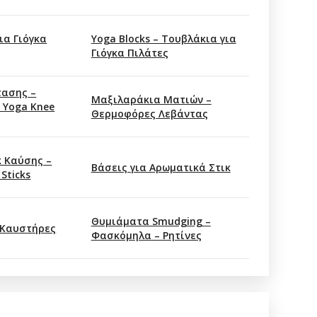
ια Γιόγκα
Yoga Blocks – Τουβλάκια για
Γιόγκα Πιλάτες
τασης –
Μαξιλαράκια Ματιών –
 Yoga Knee
Θερμοφόρες Λεβάντας
κ Καύσης –
Βάσεις για Αρωματικά Στικ
 Sticks
Θυμιάματα Smudging –
 Καυστήρες
Φασκόμηλα – Ρητίνες