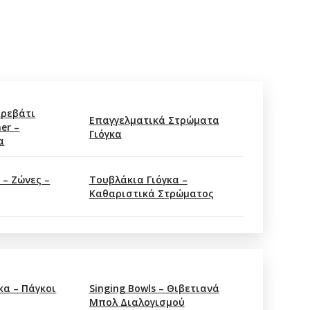
Κρεβάτι
Επαγγελματικά Στρώματα
er –
Γιόγκα
α
 – Ζώνες –
Τουβλάκια Γιόγκα –
Καθαριστικά Στρώματος
κα – Πάγκοι
Singing Bowls – Θιβετιανά
Μπολ Διαλογισμού