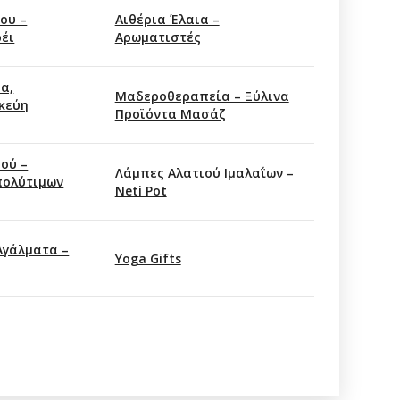
ου –
Αιθέρια Έλαια –
ρέι
Αρωματιστές
α,
Mαδεροθεραπεία – Ξύλινα
κεύη
Προϊόντα Μασάζ
ού –
Λάμπες Αλατιού Ιμαλαΐων –
πολύτιμων
Neti Pot
Αγάλματα –
Υoga Gifts