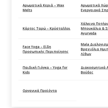
Αρωματικά Κεριά – Wax
Αρωματικά Χώρ
Melts
Ενεργειακά Σπ
Xάλκινα Ποτήρι
Κάρτες Ταρώ – Κρύσταλλοι
Μπουκάλια & Σ
Ayurveda
Mala Διαλογισμ
Face Yoga – Είδη
Βραχιόλια Ημι
Προσωπικής Περιποίησης
Λίθων
Παιδική Γιόγκα – Yoga for
Διακοσμητικά 
Kids
Βούδες
Οργανικά Προϊόντα