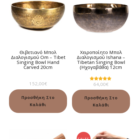
Θιβετιανό Μπολ
Χειροποίητο Μπολ
Διαλογισμού Om – Tibet
Διαλογισμού Ιshana –
Singing Bowl Hand
Tibetan Singing Bowl
Carved 20cm
(Ηχογαβάθα) 12cm
152,00
€
64,00
€
Βαθμολογήθηκε
με
5.00
από 5
Προσθήκη Στο
Προσθήκη Στο
Καλάθι
Καλάθι
SALES