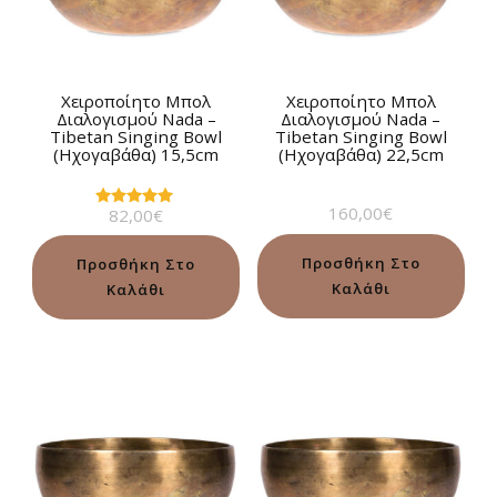
Χειροποίητο Μπολ
Χειροποίητο Μπολ
Διαλογισμού Νada –
Διαλογισμού Νada –
Tibetan Singing Bowl
Tibetan Singing Bowl
(Ηχογαβάθα) 15,5cm
(Ηχογαβάθα) 22,5cm
160,00
€
82,00
€
Βαθμολογήθηκε
με
5.00
από 5
Προσθήκη Στο
Προσθήκη Στο
Καλάθι
Καλάθι