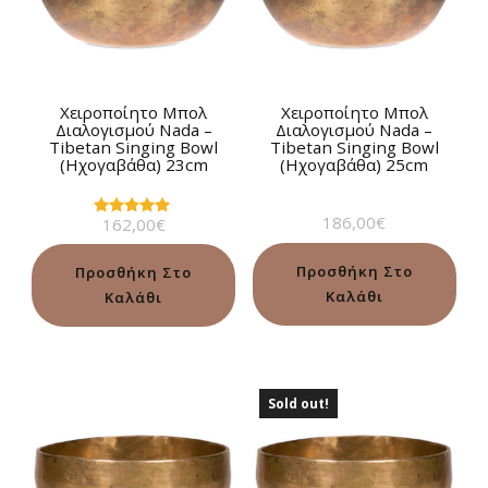
Χειροποίητο Μπολ
Χειροποίητο Μπολ
Διαλογισμού Νada –
Διαλογισμού Νada –
Tibetan Singing Bowl
Tibetan Singing Bowl
(Ηχογαβάθα) 23cm
(Ηχογαβάθα) 25cm
186,00
€
162,00
€
Βαθμολογήθηκε
με
5.00
από 5
Προσθήκη Στο
Προσθήκη Στο
Καλάθι
Καλάθι
Sold out!