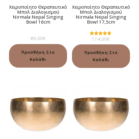
Χειροποίητο Θεραπευτικό
Χειροποίητο Θεραπευτικό
Μπολ Διαλογισμού
Μπολ Διαλογισμού
Nirmala Nepal Singing
Nirmala Nepal Singing
Bowl 16cm
Bowl 17,5cm
89,00
€
114,00
€
Βαθμολογήθηκε
με
5.00
από 5
Προσθήκη Στο
Προσθήκη Στο
Καλάθι
Καλάθι