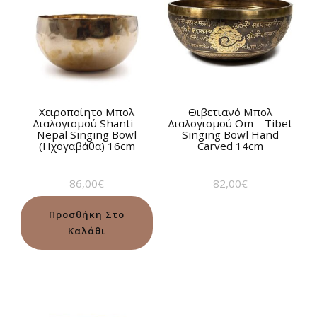
Χειροποίητο Μπολ
Θιβετιανό Μπολ
Διαλογισμού Shanti –
Διαλογισμού Om – Tibet
Nepal Singing Bowl
Singing Bowl Hand
(Ηχογαβάθα) 16cm
Carved 14cm
86,00
€
82,00
€
Προσθήκη Στο
Καλάθι