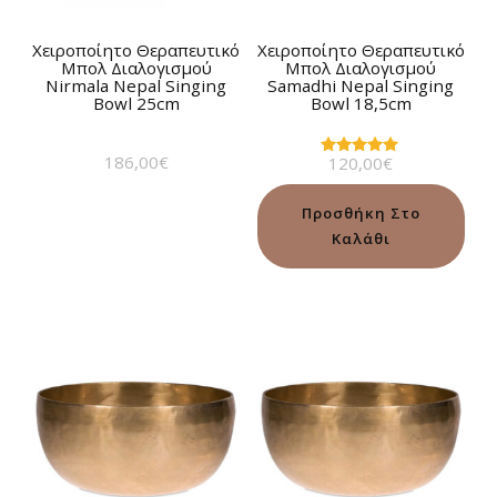
Χειροποίητο Θεραπευτικό
Χειροποίητο Θεραπευτικό
Μπολ Διαλογισμού
Μπολ Διαλογισμού
Nirmala Nepal Singing
Samadhi Nepal Singing
Bowl 25cm
Bowl 18,5cm
186,00
€
120,00
€
Βαθμολογήθηκε
με
5.00
από 5
Προσθήκη Στο
Καλάθι