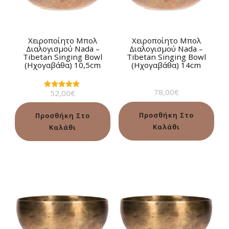
Χειροποίητο Μπολ
Χειροποίητο Μπολ
Διαλογισμού Νada –
Διαλογισμού Νada –
Tibetan Singing Bowl
Tibetan Singing Bowl
(Ηχογαβάθα) 10,5cm
(Ηχογαβάθα) 14cm
78,00
€
52,00
€
Βαθμολογήθηκε
με
5.00
από 5
Προσθήκη Στο
Προσθήκη Στο
Καλάθι
Καλάθι