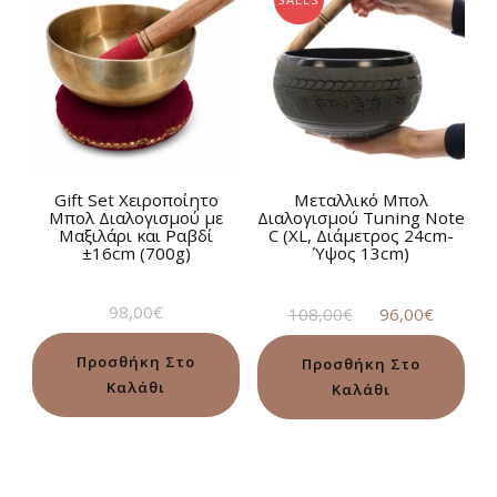
Gift Set Χειροποίητο
Μεταλλικό Μπολ
Μπολ Διαλογισμού με
Διαλογισμού Tuning Note
Μαξιλάρι και Ραβδί
C (XL, Διάμετρος 24cm-
±16cm (700g)
Ύψος 13cm)
Original
Η
98,00
€
108,00
€
96,00
€
price
τρέχο
was:
τιμή
Προσθήκη Στο
Προσθήκη Στο
108,00€.
είναι:
Καλάθι
Καλάθι
96,00€