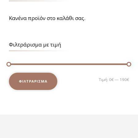
Κανένα προϊόν στο καλάθι σας.
Φιλτράρισμα με τιμή
Ελά
Μέγ
Τιμή:
0€
—
190€
ΦΙΛΤΡΆΡΙΣΜΑ
τιμ
τιμ