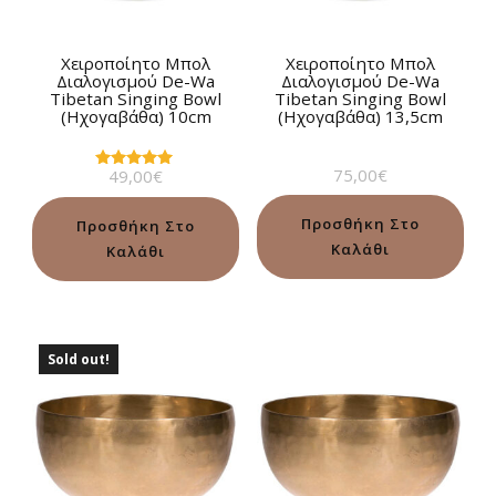
Χειροποίητο Μπολ
Χειροποίητο Μπολ
Διαλογισμού De-Wa
Διαλογισμού De-Wa
Tibetan Singing Bowl
Tibetan Singing Bowl
(Ηχογαβάθα) 10cm
(Ηχογαβάθα) 13,5cm
75,00
€
49,00
€
Βαθμολογήθηκε
με
5.00
από 5
Προσθήκη Στο
Προσθήκη Στο
Καλάθι
Καλάθι
Sold out!