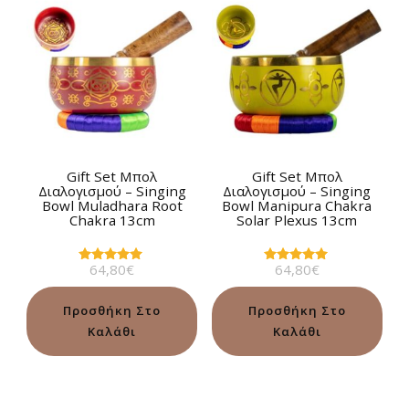
Gift Set Μπολ
Gift Set Μπολ
Διαλογισμού – Singing
Διαλογισμού – Singing
Bowl Muladhara Root
Bowl Manipura Chakra
Chakra 13cm
Solar Plexus 13cm
64,80
€
64,80
€
Βαθμολογήθηκε
Βαθμολογήθηκε
με
με
5.00
5.00
από 5
από 5
Προσθήκη Στο
Προσθήκη Στο
Καλάθι
Καλάθι