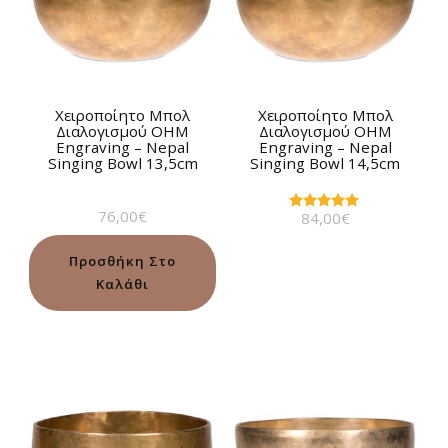
Χειροποίητο Μπολ
Χειροποίητο Μπολ
Διαλογισμού OHM
Διαλογισμού OHM
Engraving – Nepal
Engraving – Nepal
Singing Bowl 13,5cm
Singing Bowl 14,5cm
76,00
€
84,00
€
Βαθμολογήθηκε
με
5.00
από 5
Προσθήκη Στο
Καλάθι