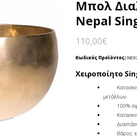
🔍
Μπολ Δια
Nepal Sin
110,00
€
Κωδικός Προϊόντος:
NE0
Χειροποίητο Sin
Κατασκευασμ
μετάλλων.
100% σφυρή
Κατασκευάζ
Διαστάσεις:
Βάρος: ±