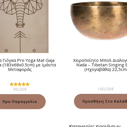
 Γιόγκα Pro Yoga Mat Gaja
Χειροποίητο Μπολ Διαλογ
a (183x68x0.5cm) με Ιμάντα
Νada – Tibetan Singing 
Μεταφοράς
(Ηχογαβάθα) 22,5cm
160,00
€
96,00
€
Βαθμολογήθηκε
με
5.00
από 5
Προσθήκη Στο Καλάθ
Προ-Παραγγελία
Κατηγορίες προϊόντων