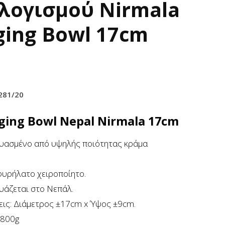
λογισμού Nirmala
ging Bowl 17cm
281/20
ging Bowl Nepal Nirmala 17cm
ένο από υψηλής ποιότητας κράμα
λατο χειροποίητο.
εται στo Νεπάλ.
 Διάμετρος ±17cm x Ύψος ±9cm.
800g