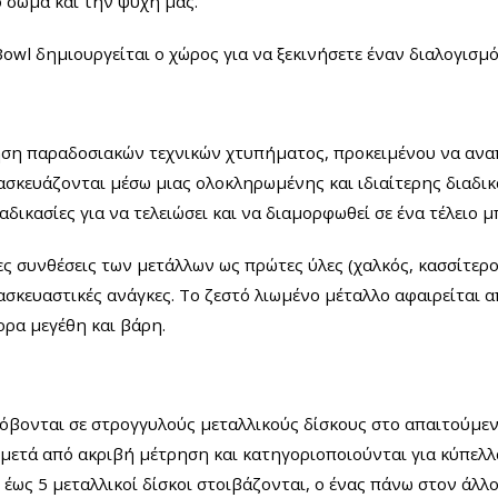
ο σώμα και την ψυχή μας.
owl δημιουργείται ο χώρος για να ξεκινήσετε έναν διαλογισμ
ήση παραδοσιακών τεχνικών χτυπήματος, προκειμένου να αναπ
σκευάζονται μέσω μιας ολοκληρωμένης και ιδιαίτερης διαδικ
ιαδικασίες για να τελειώσει και να διαμορφωθεί σε ένα τέλειο 
ες συνθέσεις των μετάλλων ως πρώτες ύλες (χαλκός, κασσίτερ
ασκευαστικές ανάγκες. Το ζεστό λιωμένο μέταλλο αφαιρείται α
ορα μεγέθη και βάρη.
κόβονται σε στρογγυλούς μεταλλικούς δίσκους στο απαιτούμενο
 μετά από ακριβή μέτρηση και κατηγοριοποιούνται για κύπελλα
έως 5 μεταλλικοί δίσκοι στοιβάζονται, ο ένας πάνω στον άλλο