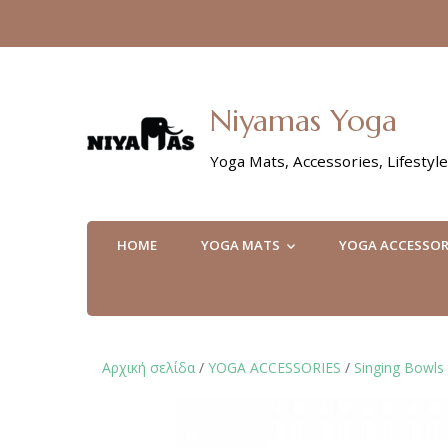
Niyamas Yoga
Yoga Mats, Accessories, Lifestyle
HOME
YOGA MATS
YOGA ACCESSOR
Αρχική σελίδα
/
YOGA ACCESSORIES
/
Singing Bowls