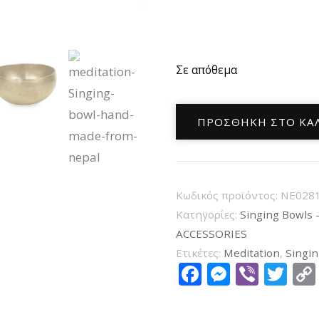
Σε απόθεμα
Χειροποίητο
ΠΡΟΣΘΉΚΗ ΣΤΟ ΚΑ
Θεραπευτικό
Μπολ
Διαλογισμού
Nirmala
Κωδικός προϊόντος:
NE028
Nepal
Κατηγορίες:
Singing Bowls 
Singing
ACCESSORIES
Ετικέτες:
Meditation
,
Singi
Bowl
Facebook
Messen
Viber
Tw
17cm
ποσότητα