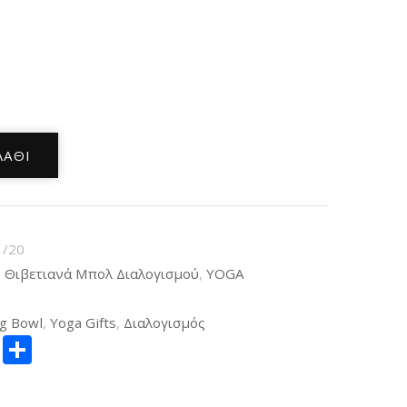
ΛΆΘΙ
1/20
- Θιβετιανά Μπολ Διαλογισμού
,
YOGA
ng Bowl
,
Yoga Gifts
,
Διαλογισμός
ger
itter
Copy
Μοιραστείτε
Link