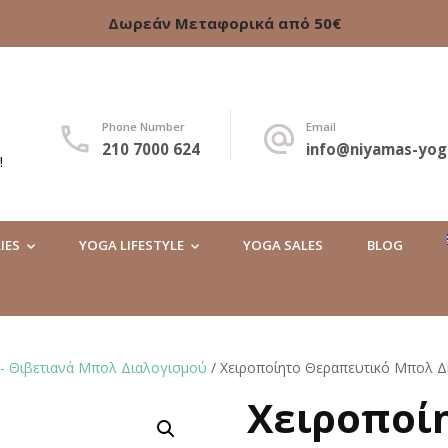
Δωρεάν Μεταφορικά από 50€
Phone Number
Email
210 7000 624
info@niyamas-yog
!
IES
YOGA LIFESTYLE
YOGA SALES
BLOG
 - Θιβετιανά Μπολ Διαλογισμού
/ Χειροποίητο Θεραπευτικό Μπολ Δι
Χειροποί