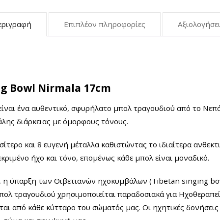
εριγραφή
Επιπλέον πληροφορίες
Αξιολογήσει
g Bowl Nirmala 17cm
ίναι ένα αυθεντικό, σφυρήλατο μπολ τραγουδιού από το Νεπάλ
άλης διάρκειας με όμορφους τόνους.
ίτερο και 8 ευγενή μέταλλα καθιστώντας το ιδιαίτερα ανθεκτ
ριμένο ήχο και τόνο, επομένως κάθε μπολ είναι μοναδικό.
η ύπαρξη των Θιβετιανών ηχοκυμβάλων (Tibetan singing bow
μπολ τραγουδιού χρησιμοποιείται παραδοσιακά για Ηχοθεραπεί
άται από κάθε κύτταρο του σώματός μας. Οι ηχητικές δονήσεις