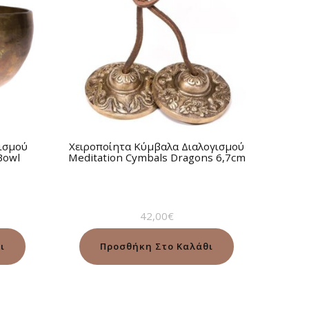
ισμού
Χειροποίητα Κύμβαλα Διαλογισμού
Bowl
Meditation Cymbals Dragons 6,7cm
42,00
€
ι
Προσθήκη Στο Καλάθι