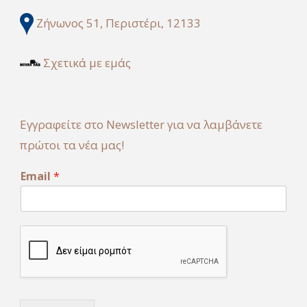
Ζήνωνος 51, Περιστέρι, 12133
Σχετικά με εμάς
Εγγραφείτε στο Newsletter για να λαμβάνετε
πρώτοι τα νέα μας!
*
Email
*
E
m
a
i
l
E
m
a
i
l