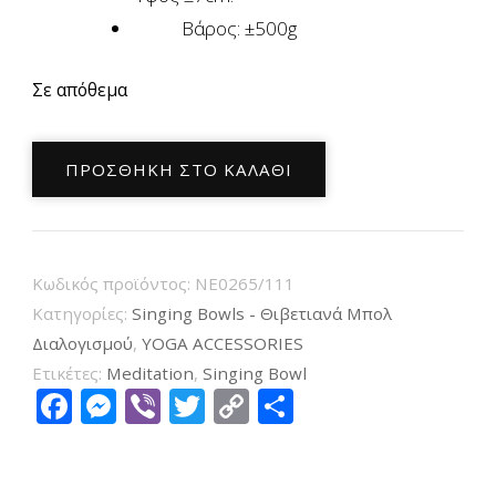
Βάρος: ±500g
Σε απόθεμα
Χειροποίητο
ΠΡΟΣΘΉΚΗ ΣΤΟ ΚΑΛΆΘΙ
Μπολ
Διαλογισμού
De-
Wa
Κωδικός προϊόντος:
NE0265/111
Tibetan
Κατηγορίες:
Singing Bowls - Θιβετιανά Μπολ
Singing
Διαλογισμού
,
YOGA ACCESSORIES
Ετικέτες:
Meditation
,
Singing Bowl
Bowl
Facebook
Messenger
Viber
Twitter
Copy
Μοιραστείτ
(Ηχογαβάθα)
Link
13,5cm
ποσότητα