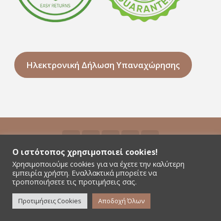
Ηλεκτρονική Δήλωση Υπαναχώρησης
Ο ιστότοπος χρησιμοποιεί cookies!
Χρησιμοποιούμε cookies για να έχετε την καλύτερη
©2026 Niyamas Yoga - All rights reserved - Αρ.
εμπειρία χρήστη. Εναλλακτικά μπορείτε να
Γ.Ε.ΜΗ. 181380301000
τροποποιήσετε τις προτιμήσεις σας.
Όροι Χρήσης & Πολιτική Απορρήτου της Niyamas
Προτιμήσεις Cookies
Αποδοχή Όλων
Yoga