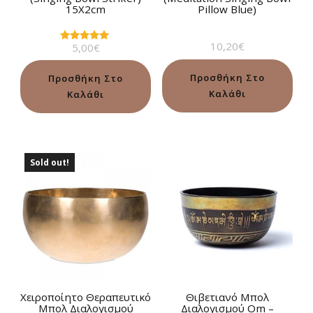
15Χ2cm
Pillow Blue)
10,20
€
5,00
€
Βαθμολογήθηκε
με
5.00
από 5
Προσθήκη Στο
Προσθήκη Στο
Καλάθι
Καλάθι
Sold out!
Χειροποίητο Θεραπευτικό
Θιβετιανό Μπολ
Μπολ Διαλογισμού
Διαλογισμού Om –