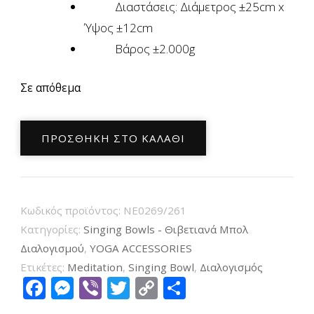
Διαστάσεις: Διάμετρος ±25cm x
Ύψος ±12cm
Βάρος ±2.000g
Σε απόθεμα
Χειροποίητο
ΠΡΟΣΘΉΚΗ ΣΤΟ ΚΑΛΆΘΙ
Μπολ
Διαλογισμού
Νada
–
Κωδικός προϊόντος:
NE0269/261
Tibetan
Κατηγορίες:
Singing Bowls - Θιβετιανά Μπολ
Singing
Διαλογισμού
,
YOGA ACCESSORIES
Ετικέτες:
Meditation
,
Singing Bowl
,
Διαλογισμός
Bowl
Facebook
Messenger
Viber
Twitter
Copy
Μοιραστείτ
(Ηχογαβάθα)
Link
25cm