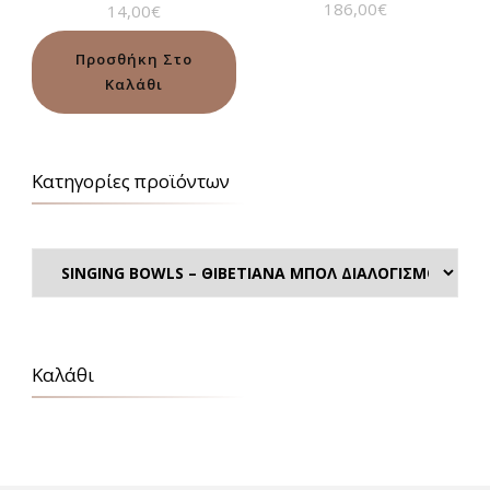
186,00
€
14,00
€
Βαθμολογήθηκε
με
5.00
από 5
Προσθήκη Στο
Καλάθι
Κατηγορίες προϊόντων
Καλάθι