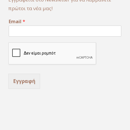
πρώτοι τα νέα μας!
E
Email
*
m
a
i
l
Εγγραφή