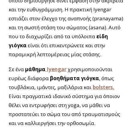
οποίο δημιούργησε δίνει έμφαση στην ακρίβεια
και την ευθυγράμμιση. Η πρακτική Iyengar
εστιάζει στον έλεγχο της αναπνοής (pranayama)
και τη σωστή στάση του σώματος (asana). Αυτό
που το διαχωρίζει από τα υπόλοιπα
είδη
γιόγκα
είναι ότι επικεντρώνετε και στην
παραμικρή λεπτομέρειας μίας στάσης.
Σε ένα
μάθημα
Iyengar
χρησιμοποιούνται
ευρέως διάφορα
βοηθήματα γιόγκα
, όπως
τουβλάκια, ιμάντες, μαξιλάρια και
bolsters.
Είναι πραγματικά ιδανικό σύστημα για όποιον
θέλει να εντρυφήσει στη yoga, να μάθει να
προστατεύει το σώμα του από τραυματισμούς
και να καλλιεργήσει την ορθοσωμία.