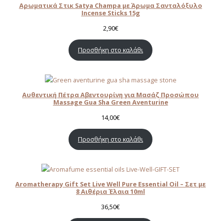
Αρωματικά Στικ Satya Champa με Άρωμα Σανταλόξυλο
Incense Sticks 15g
2,90
€
Προσθήκη στο καλάθι
Αυθεντική Πέτρα Αβεντουρίνη για Μασάζ Προσώπου
Massage Gua Sha Green Aventurine
14,00
€
Προσθήκη στο καλάθι
Aromatherapy Gift Set Live Well Pure Essential Oil – Σετ με
8 Αιθέρια Έλαια 10ml
36,50
€