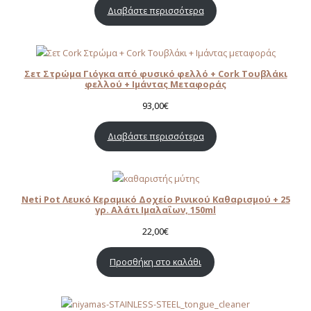
Διαβάστε περισσότερα
Σετ Στρώμα Γιόγκα από φυσικό φελλό + Cork Τουβλάκι
φελλού + Ιμάντας Μεταφοράς
93,00
€
Διαβάστε περισσότερα
Νeti Pot Λευκό Κεραμικό Δοχείο Ρινικού Καθαρισμού + 25
γρ. Aλάτι Ιμαλαΐων, 150ml
22,00
€
Προσθήκη στο καλάθι