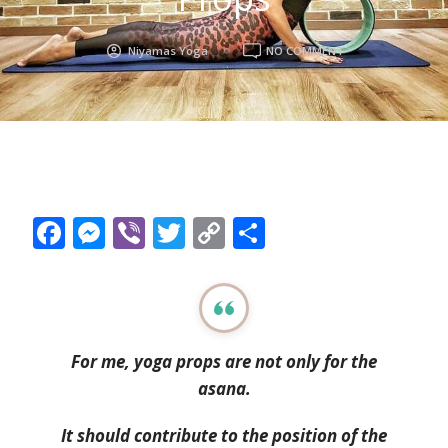
ON
Niyamas Yoga
NO COMMENT
ΤΑ
ΠΙΟ
ΔΗΜΟΦΙΛΉ
YOGA
PROPS
Facebook
Messenger
Viber
Twitter
Copy
Μοιραστείτ
Link
For me, yoga props are not only for the
asana.
It should contribute to the position of the