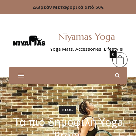
Δωρεάν Μεταφορικά από 50€
Niyamas Yoga
Yoga Mats, Accessories, Lifestyle!
0
BLOG
Τα πιο δημοφιλή Yoga
Props