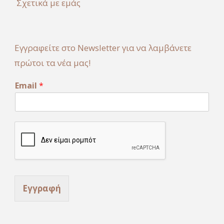
Σχετικά με εμάς
Εγγραφείτε στο Newsletter για να λαμβάνετε
πρώτοι τα νέα μας!
E
Email
*
m
a
i
l
Εγγραφή