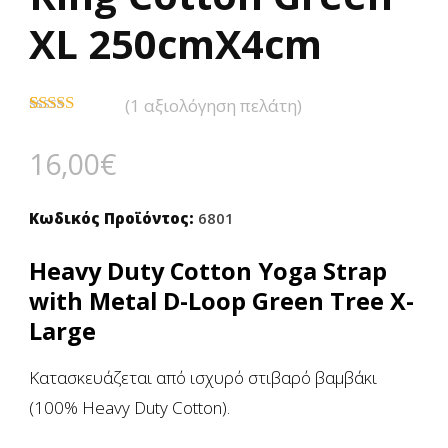
XL 250cmX4cm
(
1
αξιολόγηση πελάτη)
Βαθμολογήθηκε
1
με
5.00
από
16,00
€
5 με βάση
βαθμολογία
πελάτη
Κωδικός Προϊόντος:
6801
Heavy Duty Cotton Yoga Strap
with Metal D-Loop Green Tree X-
Large
Kατασκευάζεται από ισχυρό στιβαρό βαμβάκι
(100% Heavy Duty Cotton).