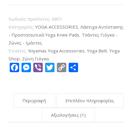
Pilates
Strap
Κωδικός προϊόντος:
6801
D-
Κατηγορίες:
YOGA ACCESSORIES
,
Λάστιχα Αντίστασης
Ring
- Προστατευτικά Yoga Knee Pads
,
Τσάντες Γιόγκα -
Cotton
Ζώνες - Ιμάντες
Green
Ετικέτες:
Niyamas Yoga Accessories
,
Yoga Belt
,
Yoga
XL
Shop
,
Ζώνη Γιόγκα
Facebook
Messenger
Viber
Twitter
Copy
Μοιραστείτ
250cmX4cm
Link
ποσότητα
Περιγραφή
Επιπλέον πληροφορίες
Αξιολογήσεις (1)