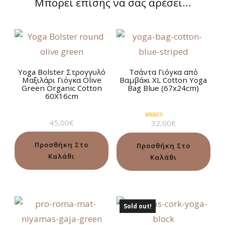
Μπορεί επίσης να σας αρέσει…
Yoga Bolster Στρογγυλό
Τσάντα Γιόγκα από
Μαξιλάρι Γιόγκα Olive
Βαμβάκι XL Cotton Yoga
Green Organic Cotton
Bag Blue (67x24cm)
60Χ16cm
45,00
€
32,00
€
Βαθμολογήθηκε
με
5.00
από 5
Προσθήκη Στο
Προσθήκη Στο
Καλάθι
Καλάθι
Sold out!