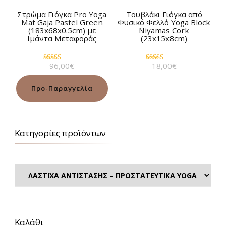
Στρώμα Γιόγκα Pro Yoga
Tουβλάκι Γιόγκα από
Mat Gaja Pastel Green
Φυσικό Φελλό Yoga Block
(183x68x0.5cm) με
Niyamas Cork
Ιμάντα Μεταφοράς
(23x15x8cm)
96,00
€
18,00
€
Βαθμολογήθηκε
Βαθμολογήθηκε
με
με
4.71
5.00
από 5
από 5
Προ-Παραγγελία
Κατηγορίες προϊόντων
Καλάθι