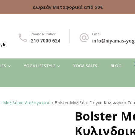
Δωρεάν Μεταφορικά από 50€
Phone Number
Email
210 7000 624
info@niyamas-yog
yle!
IES
YOGA LIFESTYLE
YOGA SALES
BLOG
 - Μαξιλάρια Διαλογισμού
/ Bolster Μαξιλάρι Γιόγκα Κυλινδρικό Tri
Bolster Μ
Κυλινδρικ