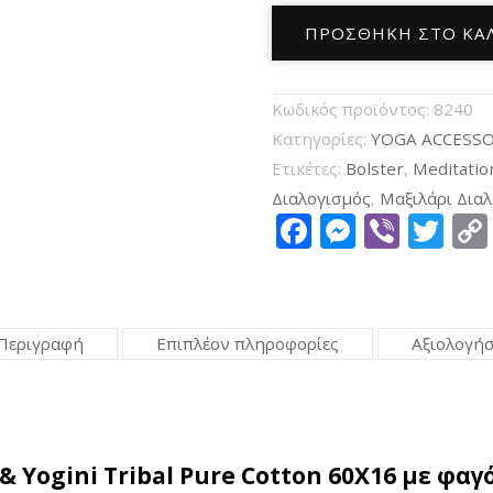
Bolster
ΠΡΟΣΘΉΚΗ ΣΤΟ ΚΑ
Μαξιλάρι
Γιόγκα
Κωδικός προϊόντος:
8240
Κυλινδρικό
Κατηγορίες:
YOGA ACCESSO
Tribal
Ετικέτες:
Bolster
,
Meditatio
Yogi
Διαλογισμός
,
Μαξιλάρι Δια
&
Facebook
Messen
Viber
Tw
Yogini
Pure
Cotton
Περιγραφή
Επιπλέον πληροφορίες
Αξιολογήσε
60Χ16cm
ποσότητα
& Yogini Tribal Pure Cotton 60Χ16 με φα