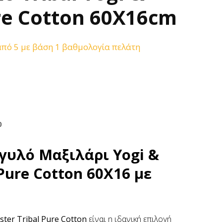
re Cotton 60Χ16cm
πό 5 με βάση
1
βαθμολογία πελάτη
0
γγυλό Μαξιλάρι Yogi &
 Pure Cotton 60Χ16 με
ster Tribal Pure Cotton
είναι η ιδανική επιλογή