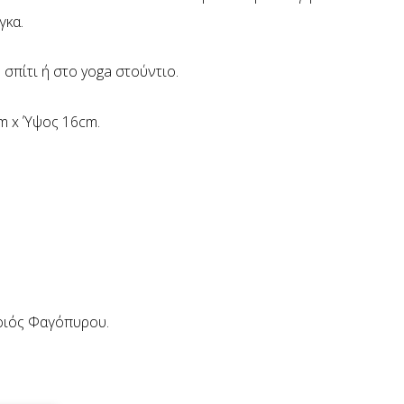
γκα.
 σπίτι ή στο yoga στούντιο.
m x Ύψος 16cm.
.
ιός Φαγόπυρου.