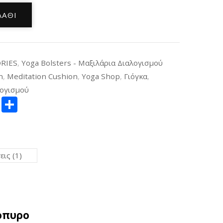
ΛΆΘΙ
RIES
,
Yoga Bolsters - Μαξιλάρια Διαλογισμού
n
,
Meditation Cushion
,
Yoga Shop
,
Γιόγκα
,
λογισμού
ger
itter
Copy
Μοιραστείτε
Link
ις (1)
γόπυρο