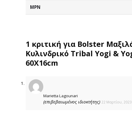
MPN
1 κριτική για
Bolster Μαξιλ
Κυλινδρικό Tribal Yogi & Yo
60Χ16cm
Marietta Lagounari
(επιβεβαιωμένος ιδιοκτήτης)
22 Μαρτίου, 2023