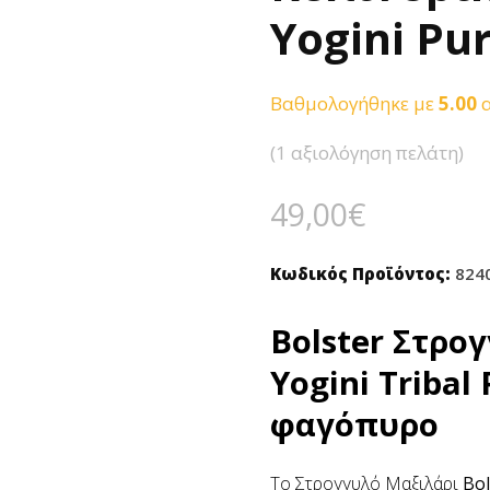
Yogini Pu
Βαθμολογήθηκε με
5.00
α
(
1
αξιολόγηση πελάτη)
49,00
€
Κωδικός Προϊόντος:
824
Bolster Στρο
Yogini Tribal
φαγόπυρο
Tο Στρογγυλό Μαξιλάρι
Bol