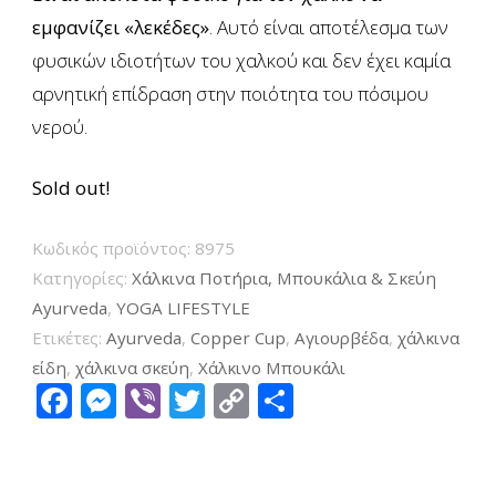
εμφανίζει «λεκέδες»
. Αυτό είναι αποτέλεσμα των
φυσικών ιδιοτήτων του χαλκού και δεν έχει καμία
αρνητική επίδραση στην ποιότητα του πόσιμου
νερού.
Sold out!
Κωδικός προϊόντος:
8975
Κατηγορίες:
Xάλκινα Ποτήρια, Μπουκάλια & Σκεύη
Ayurveda
,
YOGA LIFESTYLE
Ετικέτες:
Ayurveda
,
Copper Cup
,
Αγιουρβέδα
,
χάλκινα
είδη
,
χάλκινα σκεύη
,
Χάλκινο Μπουκάλι
Facebook
Messenger
Viber
Twitter
Copy
Μοιραστείτ
Link