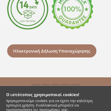
Ηλεκτρονική Δήλωση Υπαναχώρησης
Ο ιστότοπος χρησιμοποιεί cookies!
Χρησιμοποιούμε cookies για να έχετε την καλύτερη
©2026 Niyamas Yoga - All rights reserved - Αρ.
εμπειρία χρήστη. Εναλλακτικά μπορείτε να
Γ.Ε.ΜΗ. 181380301000
τροποποιήσετε τις προτιμήσεις σας.