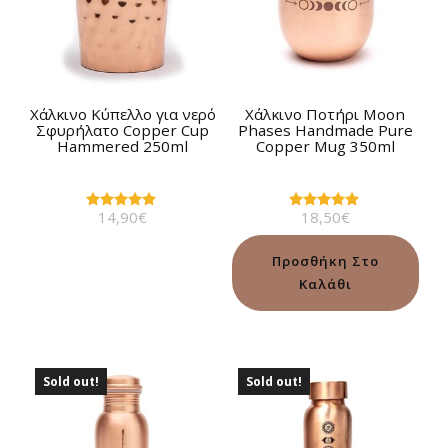
Χάλκινο Kύπελλο για νερό
Χάλκινο Ποτήρι Moon
Σφυρήλατο Copper Cup
Phases Handmade Pure
Hammered 250ml
Copper Mug 350ml
14,90
€
18,50
€
Βαθμολογήθηκε
Βαθμολογήθηκε
με
με
5.00
5.00
από 5
από 5
Προσθήκη Στο
Καλάθι
Sold out!
Sold out!