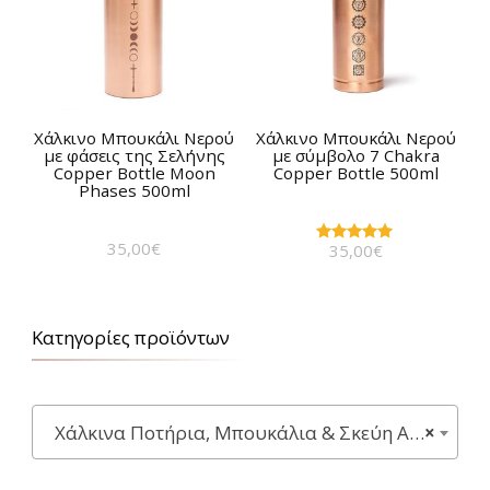
Χάλκινο Μπουκάλι Νερού
Χάλκινο Μπουκάλι Νερού
με φάσεις της Σελήνης
με σύμβολο 7 Chakra
Copper Bottle Moon
Copper Bottle 500ml
Phases 500ml
35,00
€
35,00
€
Βαθμολογήθηκε
με
5.00
από 5
Κατηγορίες προϊόντων
Xάλκινα Ποτήρια, Μπουκάλια & Σκεύη Ayurveda
×