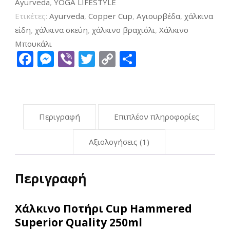
Ayurveda
,
YOGA LIFESTYLE
Ετικέτες:
Ayurveda
,
Copper Cup
,
Αγιουρβέδα
,
χάλκινα
είδη
,
χάλκινα σκεύη
,
χάλκινο βραχιόλι
,
Χάλκινο
Μπουκάλι
Facebook
Messenger
Viber
Twitter
Copy
Μοιραστείτ
Link
Περιγραφή
Επιπλέον πληροφορίες
Αξιολογήσεις (1)
Περιγραφή
Χάλκινο Ποτήρι Cup Hammered
Superior Quality 250ml