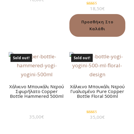
Βαθμολογήθηκε
με
18,50
€
5.00
Βαθμολογήθηκε
από 5
με
5.00
από 5
Προσθήκη Στο
Καλάθι
Sold out!
Sold out!
Χάλκινο Μπουκάλι Νερού
Χάλκινο Μπουκάλι Νερού
Σφυρήλατο Copper
Γυαλισμένο Pure Copper
Bottle Hammered 500ml
Bottle Floral 500ml
35,00
€
35,00
€
Βαθμολογήθηκε
με
5.00
από 5