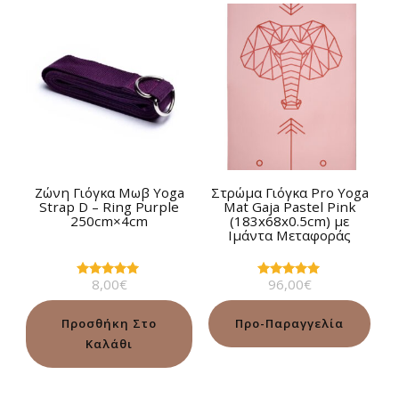
Ζώνη Γιόγκα Μωβ Yoga
Στρώμα Γιόγκα Pro Yoga
Strap D – Ring Purple
Mat Gaja Pastel Pink
250cm×4cm
(183x68x0.5cm) με
Ιμάντα Μεταφοράς
8,00
€
96,00
€
Βαθμολογήθηκε
Βαθμολογήθηκε
με
με
5.00
5.00
από 5
από 5
Προσθήκη Στο
Προ-Παραγγελία
Καλάθι