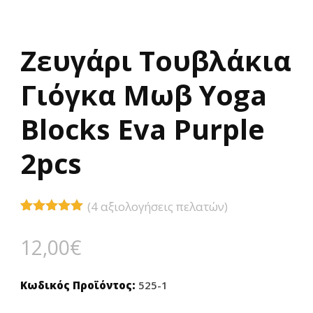
Ζευγάρι Τουβλάκια
Γιόγκα Μωβ Yoga
Blocks Eva Purple
2pcs
(
4
αξιολογήσεις πελατών)
Βαθμολογήθηκε
4
με
5.00
12,00
€
από 5 με
βάση
βαθμολογίες
πελάτη
Κωδικός Προϊόντος:
525-1