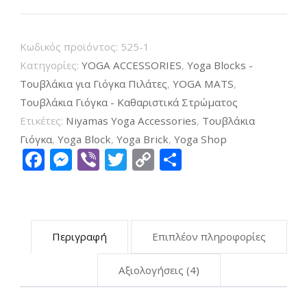
Γιόγκα
Μωβ
Yoga
Κωδικός προϊόντος:
525-1
Blocks
Κατηγορίες:
YOGA ACCESSORIES
,
Yoga Blocks -
Eva
Τουβλάκια για Γιόγκα Πιλάτες
,
YOGA MATS
,
Τουβλάκια Γιόγκα - Καθαριστικά Στρώματος
Purple
Ετικέτες:
Niyamas Yoga Accessories
,
Tουβλάκια
2pcs
Γιόγκα
,
Yoga Block
,
Yoga Brick
,
Yoga Shop
ποσότητα
Facebook
Messenger
Viber
Twitter
Copy
Μοιραστείτ
Link
Περιγραφή
Επιπλέον πληροφορίες
Αξιολογήσεις (4)