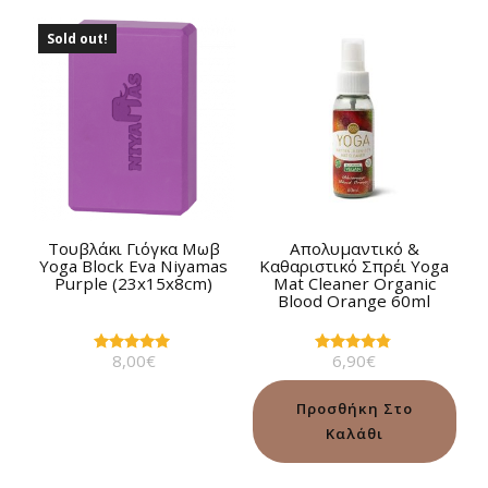
Sold out!
Τουβλάκι Γιόγκα Μωβ
Απολυμαντικό &
Yoga Block Eva Niyamas
Καθαριστικό Σπρέι Yoga
Purple (23x15x8cm)
Mat Cleaner Οrganic
Blood Orange 60ml
8,00
€
6,90
€
Βαθμολογήθηκε
Βαθμολογήθηκε
με
με
5.00
4.67
από 5
από 5
Προσθήκη Στο
Καλάθι