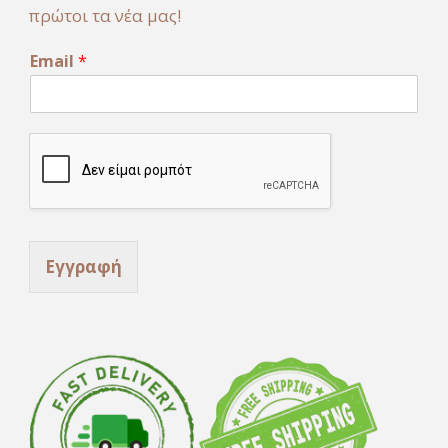
πρώτοι τα νέα μας!
E
Email
*
m
a
i
l
*
E
m
a
i
l
Εγγραφή