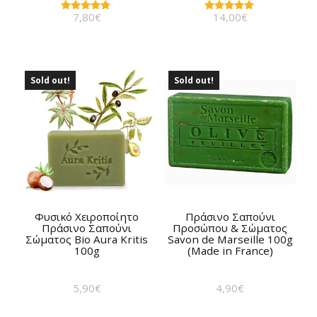
7,80
€
14,00
€
Βαθμολογήθηκε
Βαθμολογήθηκε
με
με
5.00
5.00
από 5
από 5
Sold out!
Sold out!
Φυσικό Χειροποίητο
Πράσινο Σαπούνι
Πράσινο Σαπούνι
Προσώπου & Σώματος
Σώματος Bio Aura Kritis
Savon de Marseille 100g
100g
(Made in France)
5,90
€
4,90
€