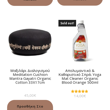
Sold out!
Μαξιλάρι Διαλογισμού
Απολυμαντικό &
Meditation Cushion
Καθαριστικό Σπρέι Yoga
Mantra Gayatri Organic
Mat Cleaner Οrganic
Cotton 33Χ17cm
Blood Orange 500ml
45,00
€
14,00
€
Βαθμολογήθηκε
με
5.00
από 5
Προσθήκη Στο