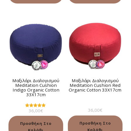
Μαξιλάρι Διαλογισμού
Μαξιλάρι Διαλογισμού
Meditation Cushion
Meditation Cushion Red
Indigo Organic Cotton
Organic Cotton 33Χ17cm
33Χ17cm
36,00
€
36,00
€
Βαθμολογήθηκε
με
5.00
από 5
Προσθήκη Στο
Προσθήκη Στο
Καλάθι
Καλάθι