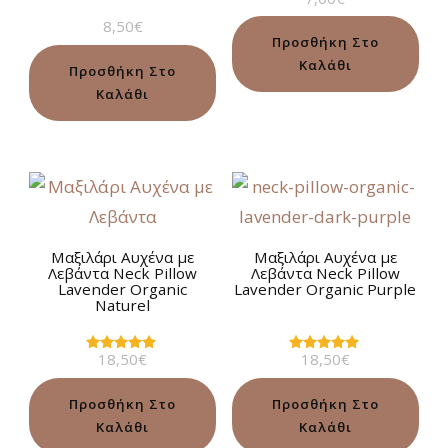
με
8,50
€
5.00
από 5
Προσθήκη Στο
Καλάθι
Προσθήκη Στο
Καλάθι
Μαξιλάρι Αυχένα με
Μαξιλάρι Αυχένα με
Λεβάντα Neck Pillow
Λεβάντα Neck Pillow
Lavender Organic
Lavender Organic Purple
Naturel
18,50
€
18,50
€
Βαθμολογήθηκε
Βαθμολογήθηκε
με
με
5.00
5.00
από 5
από 5
Προσθήκη Στο
Προσθήκη Στο
Καλάθι
Καλάθι