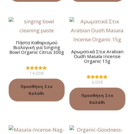
Πάστα Καθαρισμού
Βιολογική για Singing
Αρωματικά Στικ Arabian
Bowl Organic Citrus 300g
Oudh Masala Incense
Organic 15g
14,00
€
Βαθμολογήθηκε
με
4,00
€
5.00
Βαθμολογήθηκε
από 5
Προσθήκη Στο
με
5.00
Καλάθι
από 5
Προσθήκη Στο
Καλάθι