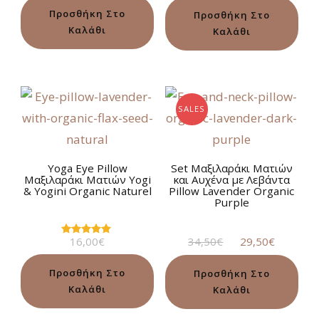
4.50
από 5
Προσθήκη Στο
Προσθήκη Στο
Καλάθι
Καλάθι
SALES
Yoga Eye Pillow
Set Μαξιλαράκι Ματιών
Μαξιλαράκι Ματιών Yogi
και Αυχένα με Λεβάντα
& Yogini Organic Naturel
Pillow Lavender Organic
Purple
Original
Η
16,00
€
34,50
€
29,50
€
Βαθμολογήθηκε
με
price
τρέχου
5.00
was:
τιμή
από 5
Προσθήκη Στο
Προσθήκη Στο
34,50€.
είναι:
Καλάθι
Καλάθι
29,50€.