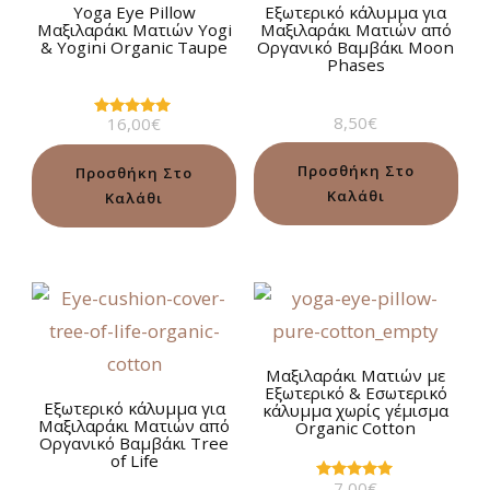
Yoga Eye Pillow
Εξωτερικό κάλυμμα για
Μαξιλαράκι Ματιών Yogi
Μαξιλαράκι Ματιών από
& Yogini Organic Taupe
Οργανικό Βαμβάκι Moon
Phases
8,50
€
16,00
€
Βαθμολογήθηκε
με
5.00
από 5
Προσθήκη Στο
Προσθήκη Στο
Καλάθι
Καλάθι
Μαξιλαράκι Ματιών με
Εξωτερικό & Εσωτερικό
Εξωτερικό κάλυμμα για
κάλυμμα χωρίς γέμισμα
Μαξιλαράκι Ματιών από
Organic Cotton
Οργανικό Βαμβάκι Tree
of Life
7,00
€
Βαθμολογήθηκε