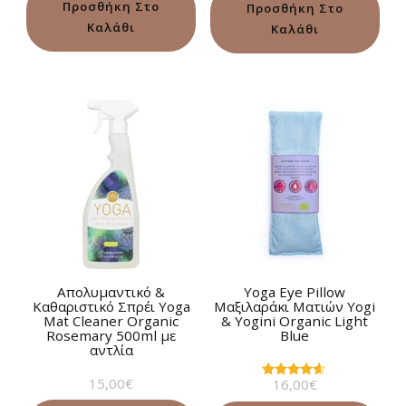
από 5
Προσθήκη Στο
Προσθήκη Στο
Καλάθι
Καλάθι
Απολυμαντικό &
Yoga Eye Pillow
Καθαριστικό Σπρέι Yoga
Μαξιλαράκι Ματιών Yogi
Mat Cleaner Οrganic
& Yogini Organic Light
Rosemary 500ml με
Blue
αντλία
15,00
€
16,00
€
Βαθμολογήθηκε
με