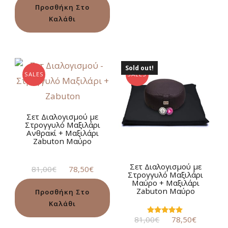
Προσθήκη Στο
Καλάθι
Sold out!
SALES
SALES
Σετ Διαλογισμού με
Στρογγυλό Μαξιλάρι
Ανθρακί + Μαξιλάρι
Zabuton Μαύρο
Σετ Διαλογισμού με
Original
Η
81,00
€
78,50
€
Στρογγυλό Μαξιλάρι
price
τρέχουσα
Μαύρο + Μαξιλάρι
was:
τιμή
Zabuton Μαύρο
Προσθήκη Στο
81,00€.
είναι:
Καλάθι
78,50€.
Original
Η
81,00
€
78,50
€
Βαθμολογήθηκε
με