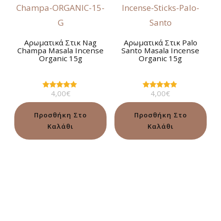
Αρωματικά Στικ Nag
Αρωματικά Στικ Palo
Champa Masala Incense
Santo Masala Incense
Organic 15g
Organic 15g
4,00
€
4,00
€
Βαθμολογήθηκε
Βαθμολογήθηκε
με
με
5.00
4.78
από 5
από 5
Προσθήκη Στο
Προσθήκη Στο
Καλάθι
Καλάθι