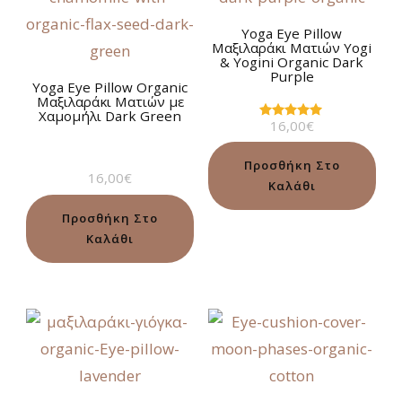
Yoga Eye Pillow
Μαξιλαράκι Ματιών Yogi
& Yogini Organic Dark
Purple
Yoga Eye Pillow Organic
Μαξιλαράκι Ματιών με
Χαμομήλι Dark Green
16,00
€
Βαθμολογήθηκε
με
5.00
από 5
Προσθήκη Στο
16,00
€
Καλάθι
Προσθήκη Στο
Καλάθι