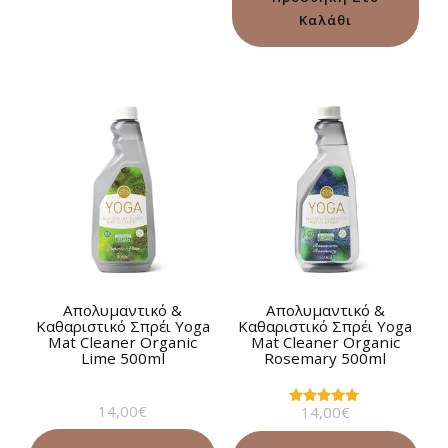
Καλάθι
Απολυμαντικό &
Απολυμαντικό &
Καθαριστικό Σπρέι Yoga
Καθαριστικό Σπρέι Yoga
Mat Cleaner Οrganic
Mat Cleaner Οrganic
Lime 500ml
Rosemary 500ml
14,00
€
14,00
€
Βαθμολογήθηκε
με
5.00