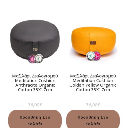
price
τρέχου
5.00
was:
τιμή
από 5
81,00€.
είναι:
78,50€.
Μαξιλάρι Διαλογισμού
Μαξιλάρι Διαλογισμού
Meditation Cushion
Meditation Cushion
Anthracite Organic
Golden Yellow Organic
Cotton 33Χ17cm
Cotton 33Χ17cm
36,00
€
36,00
€
Προσθήκη Στο
Προσθήκη Στο
Καλάθι
Καλάθι