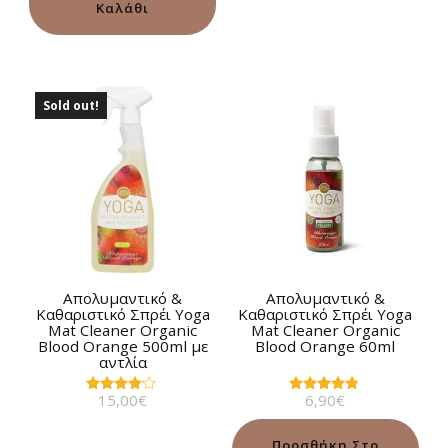
Καλάθι
Sold out!
Απολυμαντικό &
Απολυμαντικό &
Καθαριστικό Σπρέι Yoga
Καθαριστικό Σπρέι Yoga
Mat Cleaner Οrganic
Mat Cleaner Οrganic
Blood Orange 500ml με
Blood Orange 60ml
αντλία
15,00
€
6,90
€
Βαθμολογήθηκε
Βαθμολογήθηκε
με
με
4.00
4.67
από 5
από 5
Προσθήκη Στο