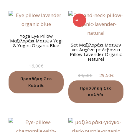
SALES
Yoga Eye Pillow
Μαξιλαράκι Ματιών Yogi
Set Μαξιλαράκι Ματιών
& Yogini Organic Blue
και Αυχένα με Λεβάντα
Pillow Lavender Organic
Naturel
16,00
€
Original
Η
34,50
€
29,50
€
Προσθήκη Στο
price
τρέχου
Καλάθι
was:
τιμή
Προσθήκη Στο
34,50€.
είναι:
Καλάθι
29,50€.