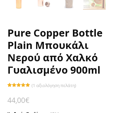
Pure Copper Bottle
Plain Μπουκάλι
Νερού από Χαλκό
Γυαλισμένο 900ml
(
1
αξιολόγηση πελάτη)
Βαθμολογήθηκε
1
με
5.00
44,00
€
από 5 με
βάση
βαθμολογία
πελάτη