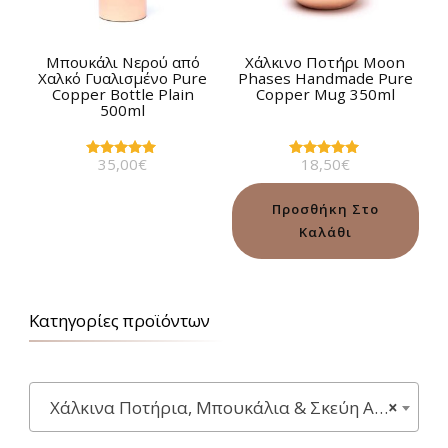
Μπουκάλι Νερού από
Χάλκινο Ποτήρι Moon
Χαλκό Γυαλισμένο Pure
Phases Handmade Pure
Copper Bottle Plain
Copper Mug 350ml
500ml
35,00
€
18,50
€
Βαθμολογήθηκε
Βαθμολογήθηκε
με
με
5.00
5.00
από 5
από 5
Προσθήκη Στο
Καλάθι
Κατηγορίες προϊόντων
Xάλκινα Ποτήρια, Μπουκάλια & Σκεύη Ayurveda
×