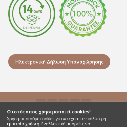
Ηλεκτρονική Δήλωση Υπαναχώρησης
Ο ιστότοπος χρησιμοποιεί cookies!
Χρησιμοποιούμε cookies για να έχετε την καλύτερη
©2026 Niyamas Yoga - All rights reserved - Αρ.
εμπειρία χρήστη. Εναλλακτικά μπορείτε να
Γ.Ε.ΜΗ. 181380301000