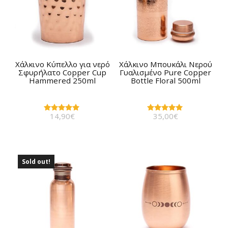
Χάλκινο Kύπελλο για νερό
Χάλκινο Μπουκάλι Νερού
Σφυρήλατο Copper Cup
Γυαλισμένο Pure Copper
Hammered 250ml
Bottle Floral 500ml
14,90
€
35,00
€
Βαθμολογήθηκε
Βαθμολογήθηκε
με
με
5.00
5.00
από 5
από 5
Sold out!