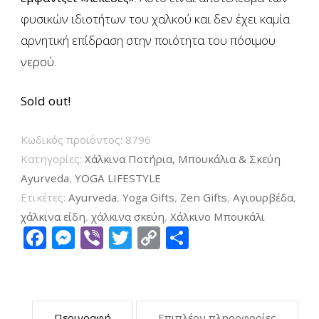
φυσικών ιδιοτήτων του χαλκού και δεν έχει καμία
αρνητική επίδραση στην ποιότητα του πόσιμου
νερού.
Sold out!
Κωδικός προϊόντος:
8796
Κατηγορίες:
Xάλκινα Ποτήρια, Μπουκάλια & Σκεύη
Ayurveda
,
YOGA LIFESTYLE
Ετικέτες:
Ayurveda
,
Yoga Gifts
,
Zen Gifts
,
Αγιουρβέδα
,
χάλκινα είδη
,
χάλκινα σκεύη
,
Χάλκινο Μπουκάλι
Facebook
Messenger
Viber
Twitter
Copy
Μοιραστείτ
Link
Περιγραφή
Επιπλέον πληροφορίες