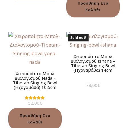
Προσθήκη Στο
Καλάθι
Sold out!
Χειροποίητο Μπολ
Διαλογισμού Ιshana –
Tibetan Singing Bowl
(Ηχογαβάθα) 14cm
Χειροποίητο Μπολ
Διαλογισμού Νada –
Tibetan Singing Bowl
78,00
€
(Ηχογαβάθα) 10,5cm
52,00
€
Βαθμολογήθηκε
με
5.00
από 5
Προσθήκη Στο
Καλάθι