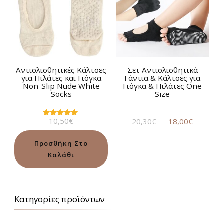
Aντιολισθητικές Kάλτσες
Σετ Αντιολισθητικά
για Πιλάτες και Γιόγκα
Γάντια & Κάλτσες για
Non-Slip Nude White
Γιόγκα & Πιλάτες One
Socks
Size
Original
Η
10,50
€
20,30
€
18,00
€
Βαθμολογήθηκε
με
price
τρέχου
5.00
was:
τιμή
από 5
Προσθήκη Στο
20,30€.
είναι:
Καλάθι
18,00€.
Κατηγορίες προϊόντων