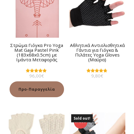
Στρώμα Γιόγκα Pro Yoga
Αθλητικά Αντιολισθητικά
Mat Gaja Pastel Pink
Γάντια για Γιόγκα &
(183x68x0.5cm) με
Πιλάτες Yoga Gloves
Ιμάντα Μεταφοράς
(Mαύρα)
96,00
€
9,80
€
Βαθμολογήθηκε
Βαθμολογήθηκε
με
με
5.00
4.60
από 5
από 5
Προ-Παραγγελία
Sold out!
SALES