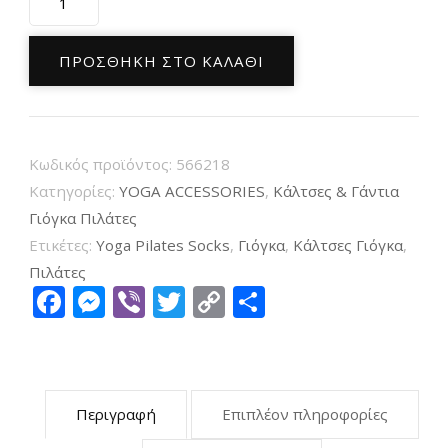
Κάλτσες
με
ΠΡΟΣΘΉΚΗ ΣΤΟ ΚΑΛΆΘΙ
βεντουζάκια
ABS
για
Κωδικός προϊόντος:
566218
Πιλάτες
Κατηγορίες:
YOGA ACCESSORIES
,
Κάλτσες & Γάντια
και
Γιόγκα Πιλάτες
Γιόγκα
Ετικέτες:
Yoga Pilates Socks
,
Γιόγκα
,
Κάλτσες Γιόγκα
,
Lila
Πιλάτες
Facebook
Messenger
Viber
Twitter
Copy
Μοιραστείτ
ποσότητα
Link
Περιγραφή
Επιπλέον πληροφορίες