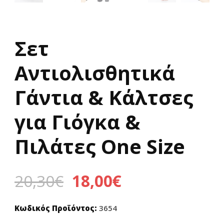
Σετ
Αντιολισθητικά
Γάντια & Κάλτσες
για Γιόγκα &
Πιλάτες One Size
Original
Η
20,30
€
18,00
€
price
τρέχουσα
Κωδικός Προϊόντος:
3654
was:
τιμή