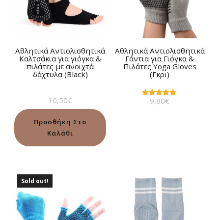
Αθλητικά Αντιολισθητικά
Αθλητικά Αντιολισθητικά
Καλτσάκια για γιόγκα &
Γάντια για Γιόγκα &
πιλάτες με ανοιχτά
Πιλάτες Yoga Gloves
δάχτυλα (Black)
(Γκρι)
10,50
€
9,80
€
Βαθμολογήθηκε
με
5.00
από 5
Προσθήκη Στο
Καλάθι
Sold out!