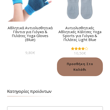
Αθλητικά Αντιολισθητικά
Αντιολισθητικές
Γάντια για Γιόγκα &
Αθλητικές Κάλτσες Yoga
Πιλάτες Yoga Gloves
Sports για Γιόγκα &
(Blue)
Πιλάτες Light Blue
9,80
€
10,50
€
Βαθμολογήθηκε
με
4.00
από 5
Προσθήκη Στο
Καλάθι
Κατηγορίες προϊόντων