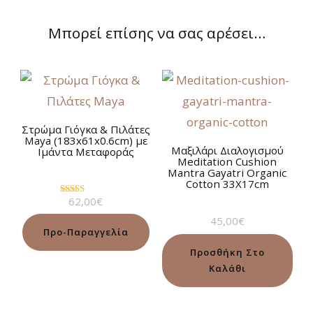
Μπορεί επίσης να σας αρέσει…
Στρώμα Γιόγκα & Πιλάτες
Maya (183x61x0.6cm) με
Μαξιλάρι Διαλογισμού
Ιμάντα Μεταφοράς
Meditation Cushion
Mantra Gayatri Organic
Cotton 33Χ17cm
62,00
€
Βαθμολογήθηκε
με
45,00
€
4.88
από 5
Προ-Παραγγελία
Προσθήκη Στο
Καλάθι