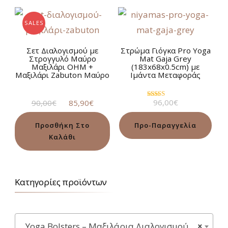
SALES
Σετ Διαλογισμού με
Στρώμα Γιόγκα Pro Yoga
Στρογγυλό Μαύρο
Mat Gaja Grey
Μαξιλάρι OHM +
(183x68x0.5cm) με
Μαξιλάρι Zabuton Μαύρο
Ιμάντα Μεταφοράς
Original
Η
96,00
€
90,00
€
85,90
€
Βαθμολογήθηκε
με
price
τρέχουσα
5.00
was:
τιμή
από 5
Προ-Παραγγελία
Προσθήκη Στο
90,00€.
είναι:
Καλάθι
85,90€.
Κατηγορίες προϊόντων
Yoga Bolsters – Μαξιλάρια Διαλογισμού
×