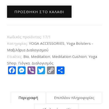
Μαξιλάρι
ΠΡΟΣΘΉΚΗ ΣΤΟ ΚΑΛΆΘΙ
Διαλογισμού
Ανθρακί
Zabuton
Meditation
Κωδικός προϊόντος:
17/1
Mat
Κατηγορίες:
YOGA ACCESSORIES
,
Yoga Bolsters -
Grey
Μαξιλάρια Διαλογισμού
Ετικέτες:
Bio
,
Meditation
,
Meditation Cushion
,
Yoga
65x65x5cm
Shop
,
Γιόγκα
,
Διαλογισμός
ποσότητα
Facebook
Messenger
Viber
Twitter
Copy
Μοιραστείτ
Link
Περιγραφή
Επιπλέον πληροφορίες