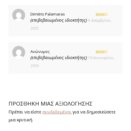
Dimitris Palamaras
(επιβεβαιωμένος ιδιοκτήτης)
4 Δεκεμβρίου,
Βαθμολογήθηκε
με
5
από 5
2025
Ανώνυμος
(επιβεβαιωμένος ιδιοκτήτης)
19 Ιανουαρίου,
Βαθμολογήθηκε
με
5
από 5
2026
ΠΡΟΣΘΉΚΗ ΜΊΑΣ ΑΞΙΟΛΌΓΗΣΗΣ
Πρέπει να είστε
συνδεδεμένοι
για να δημοσιεύσετε
μια κριτική.