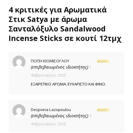
4 κριτικές για
Αρωματικά
Στικ Satya με άρωμα
Σανταλόξυλο Sandalwood
Incense Sticks σε κουτί 12τμχ
ΠΟΠΗ ΚΙΟΜΙΣΟΓΛΟΥ
(επιβεβαιωμένος ιδιοκτήτης)
1
Βαθμολογήθηκε
με
5
από 5
Φεβρουαρίου, 2025
ΕΞΑΙΡΕΤΙΚΟ ΑΡΩΜΑ. ΕΥΧΑΡΙΣΤΟ ΚΑΙ ΦΙΝΟ.
Despoina Lazopoulou
(επιβεβαιωμένος ιδιοκτήτης)
3
Βαθμολογήθηκε
με
5
από 5
Φεβρουαρίου, 2025