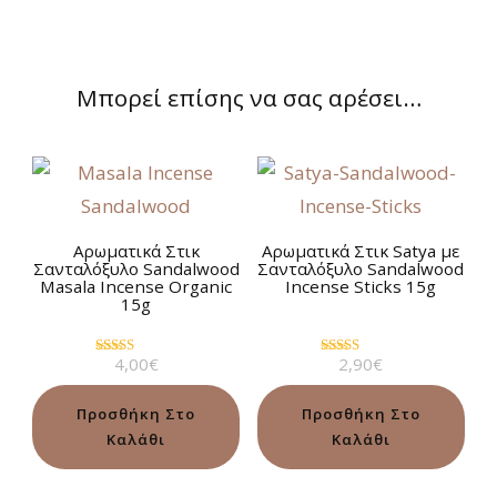
Μπορεί επίσης να σας αρέσει…
Αρωματικά Στικ
Αρωματικά Στικ Satya με
Σανταλόξυλο Sandalwood
Σανταλόξυλο Sandalwood
Masala Incense Organic
Incense Sticks 15g
15g
4,00
€
2,90
€
Βαθμολογήθηκε
Βαθμολογήθηκε
με
με
4.75
4.64
από 5
από 5
Προσθήκη Στο
Προσθήκη Στο
Καλάθι
Καλάθι