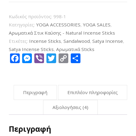
άρωμα
Σανταλόξυλο
Κωδικός προϊόντος:
998-1
Sandalwood
Κατηγορίες:
YOGA ACCESSORIES
,
YOGA SALES
,
Incense
Αρωματικά Στικ Καύσης - Natural Incense Sticks
Sticks
Ετικέτες:
Incense Sticks
,
Sandalwood
,
Satya Incense
,
σε
Satya Incense Sticks
,
Αρωματικά Sticks
Facebook
Messenger
Viber
Twitter
Copy
Μοιραστείτ
κουτί
Link
12τμχ
ποσότητα
Περιγραφή
Επιπλέον πληροφορίες
Αξιολογήσεις (4)
Περιγραφή