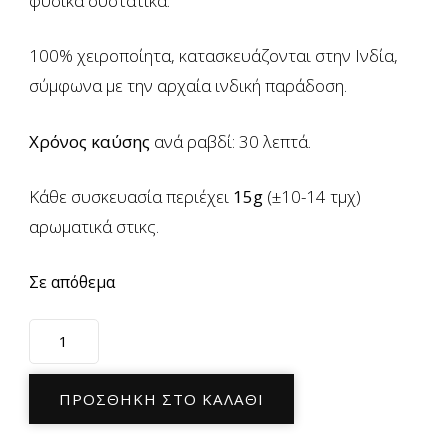
φυσικά συστατικά.
100% χειροποίητα, κατασκευάζονται στην Ινδία,
σύμφωνα με την αρχαία ινδική παράδοση.
Χρόνος καύσης
ανά ραβδί: 30 λεπτά.
Κάθε συσκευασία περιέχει
15g
(±10-14 τμχ)
αρωματικά στικς.
Σε απόθεμα
Αρωματικά
Στικ
Satya
ΠΡΟΣΘΉΚΗ ΣΤΟ ΚΑΛΆΘΙ
με