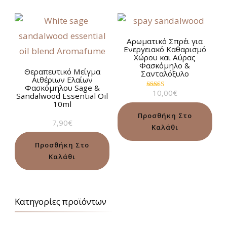
Αρωματικό Σπρέι για
Ενεργειακό Καθαρισμό
Χώρου και Αύρας
Φασκόμηλο &
Θεραπευτικό Μείγμα
Σανταλόξυλο
Αιθέριων Ελαίων
Φασκόμηλου Sage &
10,00
€
Βαθμολογήθηκε
Sandalwood Essential Oil
με
10ml
5.00
από 5
Προσθήκη Στο
7,90
€
Καλάθι
Προσθήκη Στο
Καλάθι
Κατηγορίες προϊόντων