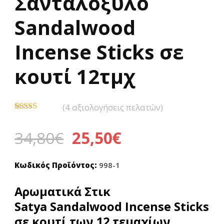
Σανταλόξυλο
Sandalwood
Incense Sticks σε
κουτί 12τμχ
(
4
αξιολογήσεις πελατών)
Βαθμολογήθηκε
4
με
5.00
από
Original
Η
34,80
€
25,50
€
5 με βάση
βαθμολογίες
price
τρέχουσα
πελάτη
Κωδικός Προϊόντος:
998-1
was:
τιμή
Αρωματικά Στικ
34,80€.
είναι:
Satya Sandalwood
Incense Sticks
25,50€.
σε κουτί των 12 τεμαχίων