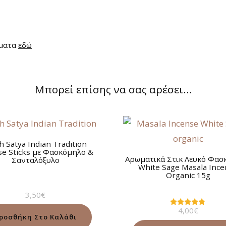
άματα
εδώ
Μπορεί επίσης να σας αρέσει…
h Satya Indian Tradition
se Sticks με Φασκόμηλο &
Αρωματικά Στικ Λευκό Φασ
Σανταλόξυλο
White Sage Masala Inc
Organic 15g
3,50
€
4,00
€
Βαθμολογήθηκε
ροσθήκη Στο Καλάθι
με
4.63