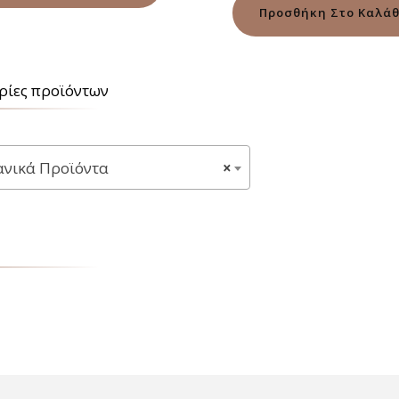
από 5
Προσθήκη Στο Καλάθ
ρίες προϊόντων
νικά Προϊόντα
×