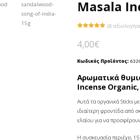
Masala In
(
8
αξιολογήσε
Βαθμολογήθηκε
8
με
4.75
4,00
€
από 5 με
βάση
βαθμολογίες
πελάτη
Κωδικός Προϊόντος:
632
Αρωματικά θυμι
Incense Organic,
Αυτά τα οργανικά Sticks 
ιδιαίτερη φροντίδα από σ
ελαίου για να προσφέρουν
Η συσκευασία περιέχει 15 