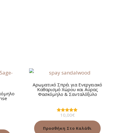
Αρωματικό Σπρέι για Ενεργειακό
Καθαρισμό Χώρου και Αύρας
κόμηλο
Φασκόμηλο & Σανταλόξυλο
ense
10,00
€
Βαθμολογήθηκε
με
5.00
από 5
Προσθήκη Στο Καλάθι