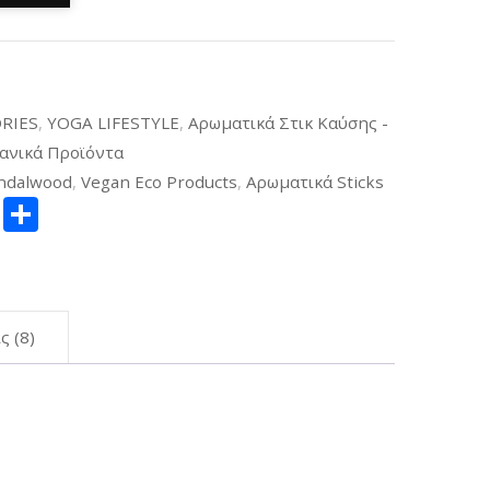
RIES
,
YOGA LIFESTYLE
,
Αρωματικά Στικ Καύσης -
ανικά Προϊόντα
ndalwood
,
Vegan Eco Products
,
Αρωματικά Sticks
ger
itter
Copy
Μοιραστείτε
Link
ς (8)