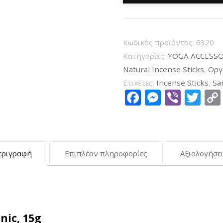
Sandalwood
Masala
Incense
Κωδικός προϊόντος:
6320
Organic
Κατηγορίες:
YOGA ACCESSO
15g
Natural Incense Sticks
,
Οργ
ποσότητα
Ετικέτες:
Incense Sticks
,
Sa
Facebook
Messen
Viber
Tw
εριγραφή
Επιπλέον πληροφορίες
Αξιολογήσει
nic, 15g