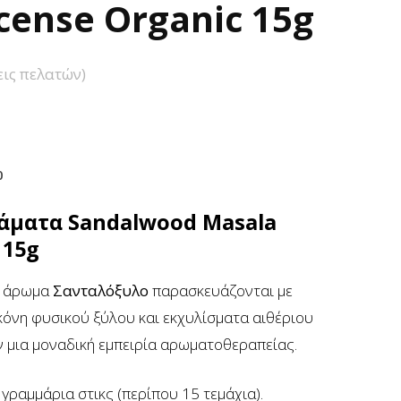
cense Organic 15g
ις πελατών)
0
άματα Sandalwood Masala
 15g
με άρωμα
Σανταλόξυλο
παρασκευάζονται με
κόνη φυσικού ξύλου και εκχυλίσματα αιθέριου
 μια μοναδική εμπειρία αρωματοθεραπείας.
γραμμάρια στικς (περίπου 15 τεμάχια).