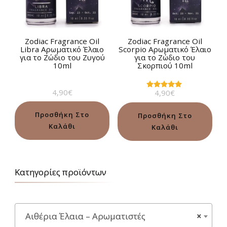
Zodiac Fragrance Oil
Zodiac Fragrance Oil
Libra Αρωματικό Έλαιο
Scorpio Αρωματικό Έλαιο
για το Ζώδιο του Ζυγού
για το Ζώδιο του
10ml
Σκορπιού 10ml
4,90
€
4,90
€
Βαθμολογήθηκε
με
5.00
από 5
Προσθήκη Στο
Προσθήκη Στο
Καλάθι
Καλάθι
Κατηγορίες προϊόντων
Αιθέρια Έλαια – Αρωματιστές
×