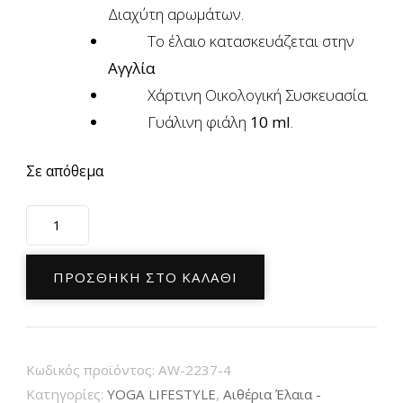
Διαχύτη αρωμάτων.
Το έλαιο κατασκευάζεται στην
Αγγλία
Χάρτινη Οικολογική Συσκευασία.
Γυάλινη φιάλη
10 ml
.
Σε απόθεμα
Zodiac
Fragrance
Oil
ΠΡΟΣΘΉΚΗ ΣΤΟ ΚΑΛΆΘΙ
Leo
Αρωματικό
Έλαιο
Κωδικός προϊόντος:
AW-2237-4
για
Κατηγορίες:
YOGA LIFESTYLE
,
Αιθέρια Έλαια -