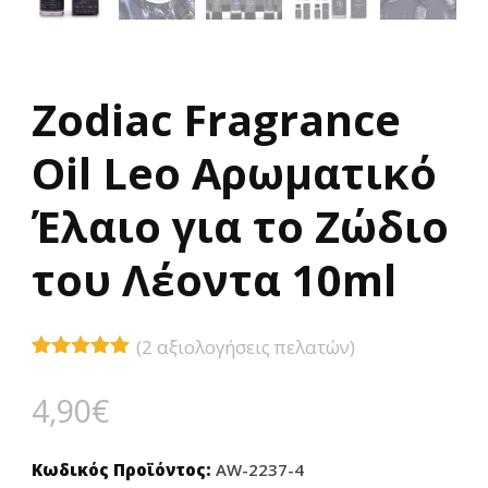
Zodiac Fragrance
Oil Leo Αρωματικό
Έλαιο για το Ζώδιο
του Λέοντα 10ml
(
2
αξιολογήσεις πελατών)
Βαθμολογήθηκε
2
με
5.00
4,90
€
από 5 με
βάση
βαθμολογίες
πελάτη
Κωδικός Προϊόντος:
AW-2237-4