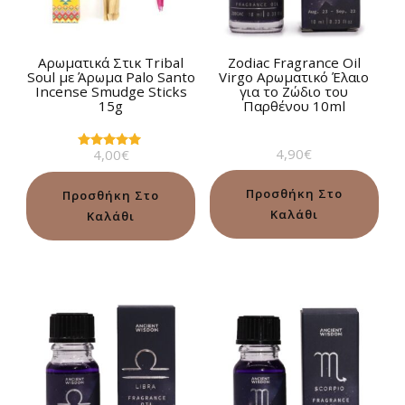
Αρωματικά Στικ Tribal
Zodiac Fragrance Oil
Soul με Άρωμα Palo Santo
Virgo Αρωματικό Έλαιο
Incense Smudge Sticks
για το Ζώδιο του
15g
Παρθένου 10ml
4,90
€
4,00
€
Βαθμολογήθηκε
με
5.00
από 5
Προσθήκη Στο
Προσθήκη Στο
Καλάθι
Καλάθι