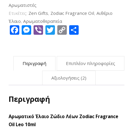
το
Αρωματιστές
Ζώδιο
Ετικέτες:
Zen Gifts
,
Zodiac Fragrance Oil
,
Αιθέριο
του
Έλαιο
,
Αρωματοθεραπεία
Facebook
Messenger
Viber
Twitter
Copy
Μοιραστείτ
Λέοντα
Link
10ml
ποσότητα
Περιγραφή
Επιπλέον πληροφορίες
Αξιολογήσεις (2)
Περιγραφή
Αρωματικό Έλαιο Ζώδιο Λέων Zodiac Fragrance
Oil Leo 10ml