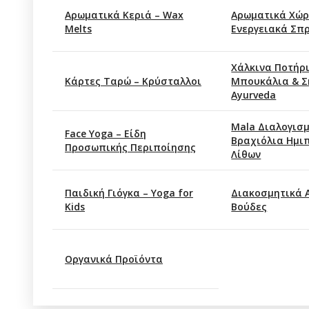
Αρωματικά Κεριά – Wax
Αρωματικά Χώρ
Melts
Ενεργειακά Σπ
Xάλκινα Ποτήρι
Κάρτες Ταρώ – Κρύσταλλοι
Μπουκάλια & Σ
Ayurveda
Mala Διαλογισμ
Face Yoga – Είδη
Βραχιόλια Ημι
Προσωπικής Περιποίησης
Λίθων
Παιδική Γιόγκα – Yoga for
Διακοσμητικά 
Kids
Βούδες
Οργανικά Προϊόντα