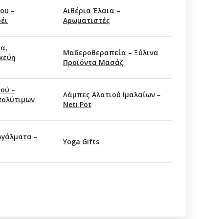
ου –
Αιθέρια Έλαια –
ρέι
Αρωματιστές
α,
Mαδεροθεραπεία – Ξύλινα
κεύη
Προϊόντα Μασάζ
ού –
Λάμπες Αλατιού Ιμαλαΐων –
πολύτιμων
Neti Pot
Αγάλματα –
Υoga Gifts