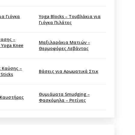
ια Γιόγκα
Yoga Blocks – Τουβλάκια για
Γιόγκα Πιλάτες
τασης –
Μαξιλαράκια Ματιών –
 Yoga Knee
Θερμοφόρες Λεβάντας
κ Καύσης –
Βάσεις για Αρωματικά Στικ
 Sticks
Θυμιάματα Smudging –
 Καυστήρες
Φασκόμηλα – Ρητίνες