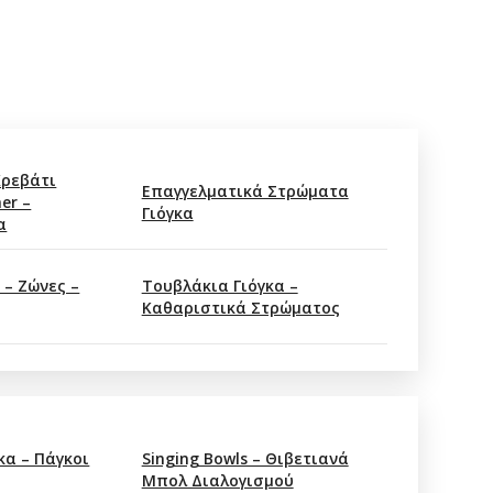
Κρεβάτι
Επαγγελματικά Στρώματα
er –
Γιόγκα
α
 – Ζώνες –
Τουβλάκια Γιόγκα –
Καθαριστικά Στρώματος
κα – Πάγκοι
Singing Bowls – Θιβετιανά
Μπολ Διαλογισμού