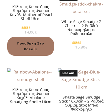
Kέλυφος Kαυστήρας
Θυμιάματος Φυσικό
Κοχύλι Mother of Pearl
Shell 15cm
White Sage Smudge 7
Chakra – 2 Ραβδιά
Φασκόμηλο με
14,00
€
Βαθμολογήθηκε
Ροδοπέταλα
με
5.00
από 5
Προσθήκη Στο
15,80
€
Βαθμολογήθηκε
Καλάθι
με
5.00
από 5
Sold out!
Kέλυφος Καυστήρας
Θυμιάματος Φυσικό
Shasta Sage Smudge
Κοχύλι Abalone
Stick 10Χ3cm – 2 Ραβδιά
Smudging Shell ±16cm
Θυμιάματος Μπλε
Φασκόμηλο