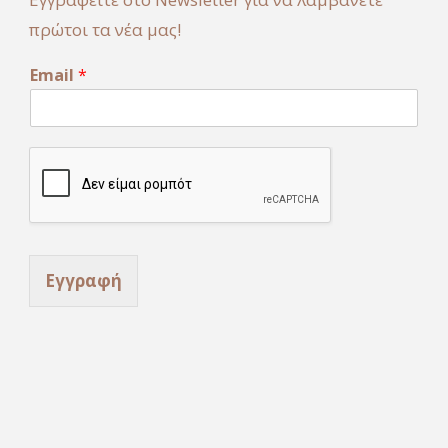
πρώτοι τα νέα μας!
E
Email
*
m
a
i
l
Εγγραφή