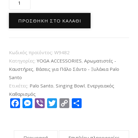
Xειροποίητη
Τριγωνική
Ξύλινη
ΠΡΟΣΘΉΚΗ ΣΤΟ ΚΑΛΆΘΙ
Βάση
Τρίποδο
Κόμπρα
Κωδικός προϊόντος:
W9482
Wooden
Κατηγορίες:
YOGA ACCESSORIES
,
Αρωματιστές -
Cobra
Καυστήρες
,
Βάσεις για Πάλο Σάντο - Ξυλάκια Palo
Stand
Santo
15cm
Ετικέτες:
Palo Santo
,
Singing Bowl
,
Ενεργειακός
ποσότητα
Καθαρισμός
Facebook
Messenger
Viber
Twitter
Copy
Μοιραστείτ
Link
Περιγραφή
Επιπλέον πληροφορίες