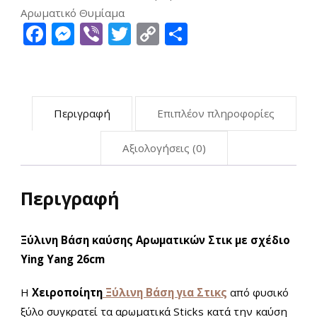
Αρωματικό Θυμίαμα
Facebook
Messenger
Viber
Twitter
Copy
Μοιραστείτ
Link
Περιγραφή
Επιπλέον πληροφορίες
Αξιολογήσεις (0)
Περιγραφή
Ξύλινη Βάση καύσης Αρωματικών Στικ με σχέδιο
Ying Yang 26cm
Η
Χειροποίητη
Ξύλινη Βάση για Στικς
από φυσικό
ξύλο συγκρατεί τα αρωματικά Sticks κατά την καύση