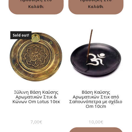
Καλάθι
Καλάθι
Sold out!
Ξύλινη Βάση Καύσης
Βάση Καύσης
Αρωματικών Στικ &
Αρωματικών Στικ από
Κώνων Om Lotus 10εκ
Σαπουνόπετρα με σχέδιο
Om 10cm
7,00
€
10,00
€