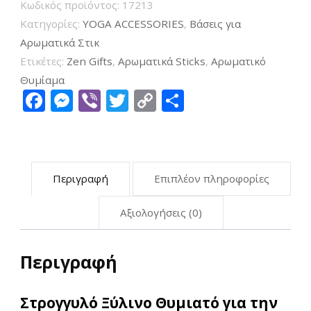
Κωδικός προϊόντος:
17213
Κατηγορίες:
YOGA ACCESSORIES
,
Βάσεις για
Αρωματικά Στικ
Ετικέτες:
Zen Gifts
,
Αρωματικά Sticks
,
Αρωματικό
Θυμίαμα
Facebook
Messenger
Viber
Twitter
Copy
Μοιραστείτ
Link
Περιγραφή
Επιπλέον πληροφορίες
Αξιολογήσεις (0)
Περιγραφή
Στρογγυλό Ξύλινο Θυμιατό για την