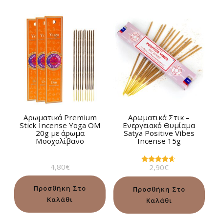
Αρωματικά Premium
Αρωματικά Στικ –
Stick Incense Yoga OM
Ενεργειακό Θυμίαμα
20g με άρωμα
Satya Positive Vibes
Μοσχολίβανο
Incense 15g
4,80
€
2,90
€
Βαθμολογήθηκε
με
4.50
από 5
Προσθήκη Στο
Προσθήκη Στο
Καλάθι
Καλάθι