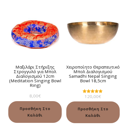
Μαξιλάρι Στήριξης
Χειροποίητο Θεραπευτικό
Στρογγυλό για Μπολ
Μπολ Διαλογισμού
Διαλογισμού 12cm
Samadhi Nepal Singing
(Meditation Singing Bowl
Bowl 18,5cm
Ring)
8,00
€
120,00
€
Βαθμολογήθηκε
με
5.00
από 5
Προσθήκη Στο
Προσθήκη Στο
Καλάθι
Καλάθι