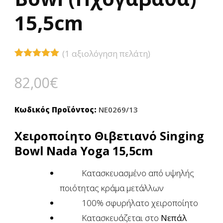
15,5cm
(
1
αξιολόγηση πελάτη)
Βαθμολογήθηκε
1
με
5.00
82,00
€
από 5 με
βάση
βαθμολογία
πελάτη
Κωδικός Προϊόντος:
NE0269/13
Χειροποίητο Θιβετιανό Singing
Bowl Nada Yoga 15,5cm
Κατασκευασμένο από υψηλής
ποιότητας κράμα μετάλλων
100% σφυρήλατο χειροποίητο
Κατασκευάζεται στο
Νεπάλ