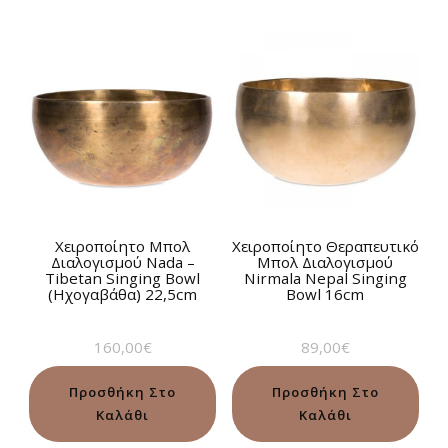
Χειροποίητο Μπολ
Χειροποίητο Θεραπευτικό
Διαλογισμού Νada –
Μπολ Διαλογισμού
Tibetan Singing Bowl
Nirmala Nepal Singing
(Ηχογαβάθα) 22,5cm
Bowl 16cm
160,00
€
89,00
€
Προσθήκη Στο
Προσθήκη Στο
Καλάθι
Καλάθι