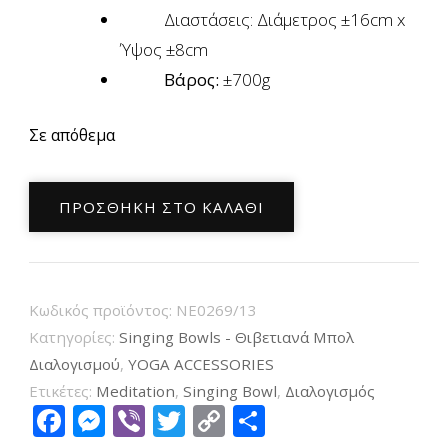
Διαστάσεις: Διάμετρος ±16cm x
Ύψος ±8cm
Βάρος:
±700g
Σε απόθεμα
Χειροποίητο
ΠΡΟΣΘΉΚΗ ΣΤΟ ΚΑΛΆΘΙ
Μπολ
Διαλογισμού
Νada
–
Κωδικός προϊόντος:
NE0269/13
Tibetan
Κατηγορίες:
Singing Bowls - Θιβετιανά Μπολ
Singing
Διαλογισμού
,
YOGA ACCESSORIES
Ετικέτες:
Meditation
,
Singing Bowl
,
Διαλογισμός
Bowl
Facebook
Messenger
Viber
Twitter
Copy
Μοιραστείτ
(Ηχογαβάθα)