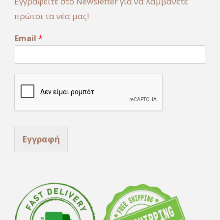
Εγγραφείτε στο Newsletter για να λαμβάνετε
πρώτοι τα νέα μας!
E
Email
*
m
a
i
l
*
*
Εγγραφή