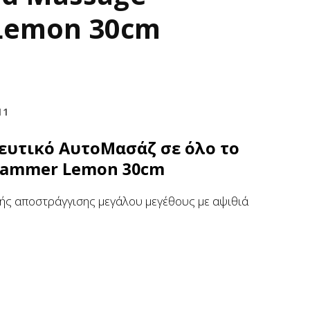
Lemon 30cm
11
ευτικό ΑυτοΜασάζ σε όλο το
Hammer Lemon 30cm
κής αποστράγγισης μεγάλου μεγέθους με αψιθιά