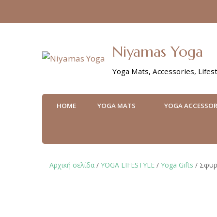
Niyamas Yoga
Yoga Mats, Accessories, Lifest
HOME
YOGA MATS
YOGA ACCESSOR
Αρχική σελίδα
/
YOGA LIFESTYLE
/
Υoga Gifts
/ Σφυρ