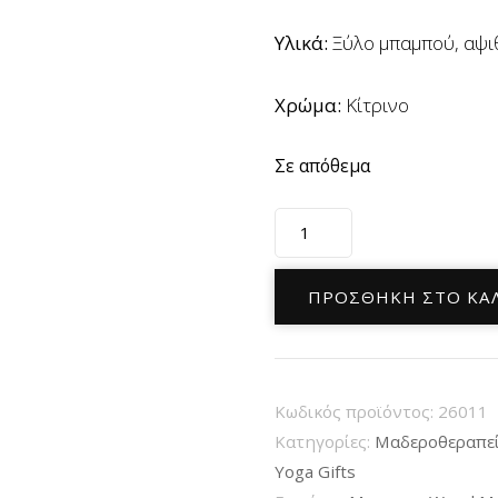
Υλικά:
Ξύλο μπαμπού, αψιθ
Χρώμα:
Κίτρινο
Σε απόθεμα
Σφυρί
για
Μασάζ
ΠΡΟΣΘΉΚΗ ΣΤΟ ΚΑ
Wormwood
Massage
Hammer
Κωδικός προϊόντος:
26011
Lemon
Κατηγορίες:
Mαδεροθεραπεί
30cm
Υoga Gifts
ποσότητα