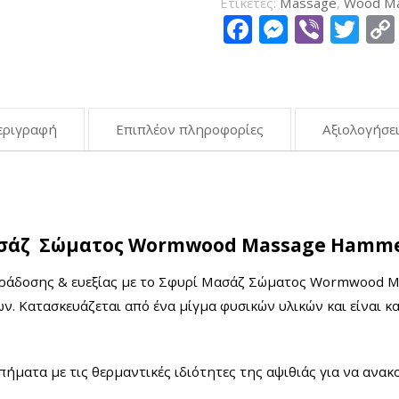
Ετικέτες:
Massage
,
Wood M
Facebook
Messen
Viber
Tw
εριγραφή
Επιπλέον πληροφορίες
Αξιολογήσει
ασάζ Σώματος Wormwood Massage Hamme
παράδοσης & ευεξίας με το Σφυρί Μασάζ Σώματος Wormwood M
. Κατασκευάζεται από ένα μίγμα φυσικών υλικών και είναι κα
ματα με τις θερμαντικές ιδιότητες της αψιθιάς για να ανακο