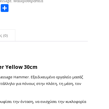
assage
,
Μαδεροθεραπεία
ger
itter
Copy
Μοιραστείτε
Link
ς (0)
r Yellow 30cm
assage Hammer. Εξειδικευμένο εργαλείο μασάζ
τάλληλο για πόνους στην πλάτη, τη μέση, τον
υφίσει την ένταση, να ενισχύσει την κυκλοφορία