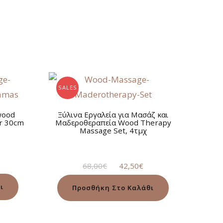
SALES
wood
Ξύλινα Εργαλεία για Μασάζ και
r 30cm
Μαδεροθεραπεία Wood Therapy
Massage Set, 4τμχ
Original
Η
68,00
€
42,50
€
price
τρέχουσα
was:
τιμή
ι
Προσθήκη Στο Καλάθι
68,00€.
είναι:
42,50€.