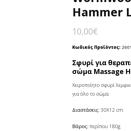
Hammer 
10,00
€
Κωδικός Προϊόντος:
260
Σφυρί για θεραπ
σώμα Massage 
Χειροποίητο σφυρί λεμφι
για όλο το σώμα.
Διαστάσεις:
30Χ12 cm.
Βάρος:
περίπου 180g.