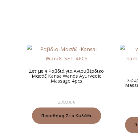
Σετ με 4 Ραβδιά για Αγιουβέρδικο
Μασάζ Kansa Wands Ayurvedic
Σφυ
Massage 4pcs
Mass
238,00
€
Προσθήκη Στο Καλάθι
Π