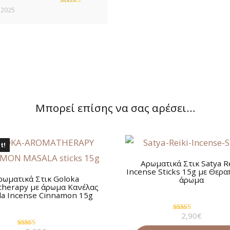
 2025
Βαθμολογήθηκε
με
5
από 5
Μπορεί επίσης να σας αρέσει…
t!
Αρωματικά Στικ Satya R
Incense Sticks 15g με Θερα
ρωματικά Στικ Goloka
άρωμα
herapy με άρωμα Κανέλας
la Incense Cinnamon 15g
2,90
€
Βαθμολογήθηκε
με