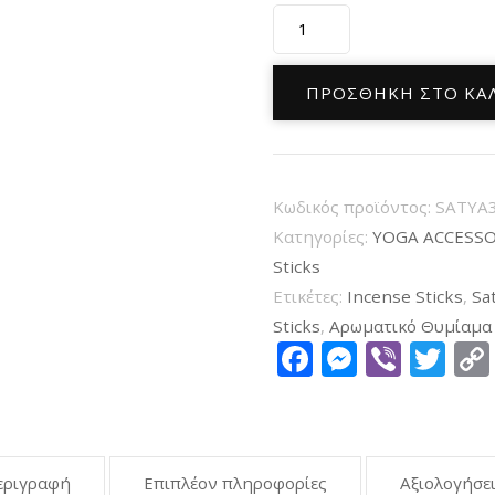
Αρωματικά
Στικ
Satya
ΠΡΟΣΘΉΚΗ ΣΤΟ ΚΑ
με
άρωμα
Κανέλα
Κωδικός προϊόντος:
SATYA
Cinnamon
Κατηγορίες:
YOGA ACCESSO
Incense
Sticks
Sticks
Ετικέτες:
Incense Sticks
,
Sa
15g
Sticks
,
Αρωματικό Θυμίαμα
Facebook
Messen
Viber
Tw
ποσότητα
εριγραφή
Επιπλέον πληροφορίες
Αξιολογήσει