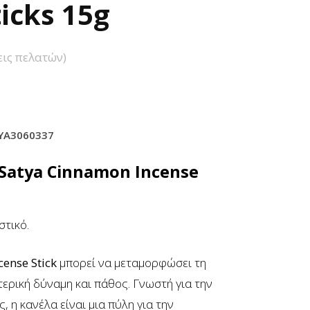
icks 15g
ις πελατών)
YA3060337
 Satya Cinnamon
Incense
στικό.
cense Stick
μπορεί να μεταμορφώσει τη
τερική δύναμη και πάθος.
Γνωστή για την
, η κανέλα είναι μια πύλη για την