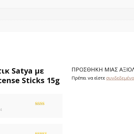
ικ Satya με
ΠΡΟΣΘΉΚΗ ΜΊΑΣ ΑΞΙΟ
Πρέπει να είστε
συνδεδεμέν
ense Sticks 15g
24
Βαθμολογήθηκε
με
2
από
5