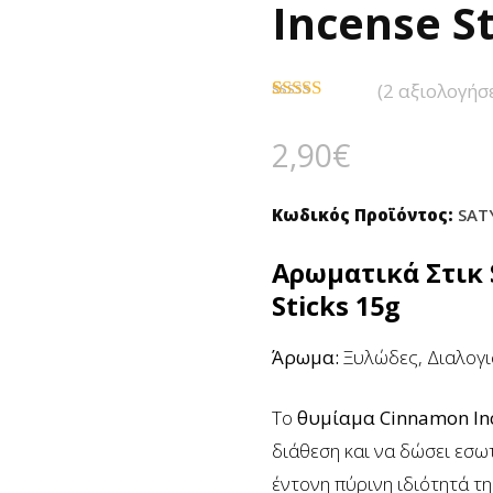
Incense St
(
2
αξιολογήσε
Βαθμολογήθηκε
2
με
3.50
2,90
€
από 5 με
βάση
βαθμολογίες
πελάτη
Κωδικός Προϊόντος:
SAT
Αρωματικά Στικ
Sticks 15g
Άρωμα:
Ξυλώδες, Διαλογι
Το
θυμίαμα Cinnamon
In
διάθεση και να δώσει εσω
έντονη πύρινη ιδιότητά της