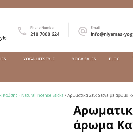
Phone Number
Email
210 7000 624
info@niyamas-yog
yle!
IES
YOGA LIFESTYLE
YOGA SALES
BLOG
 Καύσης - Natural Incense Sticks
/ Αρωματικά Στικ Satya με άρωμα Κ
Αρωματικά
άρωμα Κα