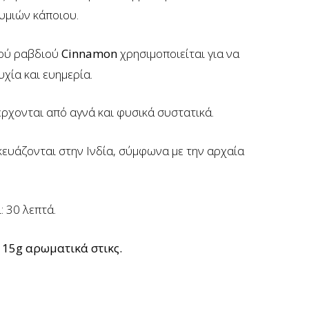
υμιών κάποιου.
ού ραβδιού
Cinnamon
χρησιμοποιείται για να
χία και ευημερία.
ρχονται από αγνά και φυσικά συστατικά.
ευάζονται στην Ινδία,
σύμφωνα με την αρχαία
: 30 λεπτά.
ι
15g αρωματικά στικς.