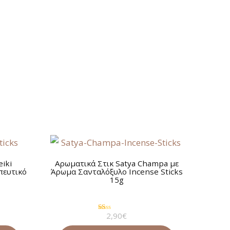
eiki
Αρωματικά Στικ Satya Champa με
πευτικό
Άρωμα Σανταλόξυλο Incense Sticks
15g
2,90
€
Βαθμολογήθηκε
με