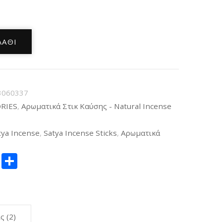
ΛΆΘΙ
3060337
RIES
,
Αρωματικά Στικ Καύσης - Natural Incense
tya Incense
,
Satya Incense Sticks
,
Αρωματικά
ger
itter
Copy
Μοιραστείτε
Link
ς (2)