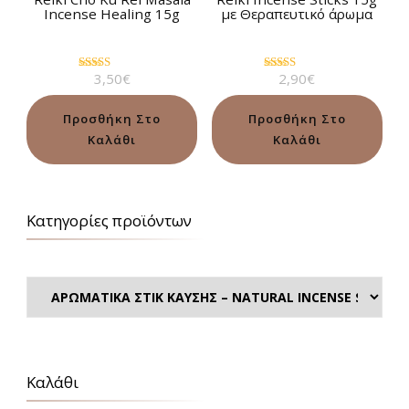
Incense Healing 15g
με Θεραπευτικό άρωμα
3,50
€
2,90
€
Βαθμολογήθηκε
Βαθμολογήθηκε
με
με
5.00
4.75
από 5
από 5
Προσθήκη Στο
Προσθήκη Στο
Καλάθι
Καλάθι
Κατηγορίες προϊόντων
Καλάθι