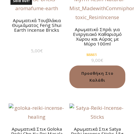
Sold out!
Αρωματικά Τουβλάκια
Θυμιάματος Feng Shui
Αρωματικό Σπρέι για
Earth Incense Bricks
Ενεργειακό Καθαρισμό
Χώρου και Αύρας με
Μύρο 100ml
5,00
€
9,00
€
Βαθμολογήθηκε
με
4.75
από 5
Προσθήκη Στο
Καλάθι
Αρωματικά Στικ Goloka
Αρωματικά Στικ Satya
Reiki Cho Ku Rei Masala
Reiki Incense Sticks 15g