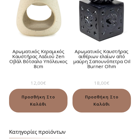
Αρωματικός Κεραμικός
Αρωματικός Καυστήρας
Καυστήρας Λαδιού Zen
αιθέριων ελαίων από
Οβάλ Βότσαλο Υπόλευκος
μαύρη Σαπουνόπετρα Oil
8cm
Burner Ohm
12,00
€
18,00
€
Προσθήκη Στο
Προσθήκη Στο
Καλάθι
Καλάθι
Κατηγορίες προϊόντων