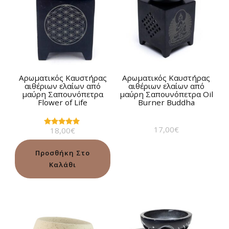
Αρωματικός Καυστήρας
Αρωματικός Καυστήρας
αιθέριων ελαίων από
αιθέριων ελαίων από
μαύρη Σαπουνόπετρα
μαύρη Σαπουνόπετρα Oil
Flower of Life
Burner Buddha
17,00
€
18,00
€
Βαθμολογήθηκε
με
5.00
από 5
Προσθήκη Στο
Καλάθι