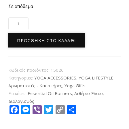
Σε απόθεμα
Αρωματικός
Καυστήρας
αιθέριων
ΠΡΟΣΘΉΚΗ ΣΤΟ ΚΑΛΆΘΙ
ελαίων
από
μαύρη
Κωδικός προϊόντος:
15026
Σαπουνόπετρα
Κατηγορίες:
YOGA ACCESSORIES
,
YOGA LIFESTYLE
,
Lotus
Αρωματιστές - Καυστήρες
,
Υoga Gifts
με
Ετικέτες:
Essential Oil Burners
,
Αιθέριο Έλαιο
,
σχέδιο
Διαλογισμός
Facebook
Messenger
Viber
Twitter
Copy
Μοιραστείτ
Λωτού
Link
ποσότητα