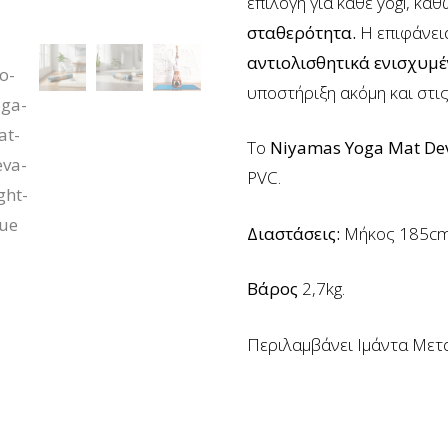
επιλογή για κάθε yogi, κα
σταθερότητα.
Η επιφάνεια
αντιολισθητικά ενισχυμ
υποστήριξη ακόμη και στι
Το
Niyamas Yoga Mat De
PVC.
Διαστάσεις:
Μήκος 185cm
Βάρος
2,7kg.
Περιλαμβάνει Ιμάντα Μετ