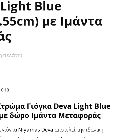
Light Blue
.55cm) με Ιμάντα
άς
η πελάτη)
1010
τρώμα Γιόγκα Deva Light Blue
) με δώρο Ιμάντα Μεταφοράς
α γιόγκα
Niyamas
Deva
αποτελεί την ιδανική