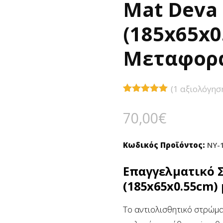
🔍
Mat Deva 
(185x65x0
Μεταφορ
(
1
αξιολόγησ
Βαθμολογήθηκε
1
με
5.00
70,00
€
από 5 με
βάση
βαθμολογία
πελάτη
Κωδικός Προϊόντος:
NY-
Επαγγελματικό Σ
(185x65x0.55cm
Το αντιολισθητικό στρώμ