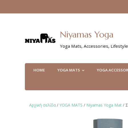
Niyamas Yoga
Yoga Mats, Accessories, Lifestyle
HOME
YOGA MATS
YOGA ACCESSOR
Αρχική σελίδα
/
YOGA MATS
/
Niyamas Yoga Mat
/ Σ