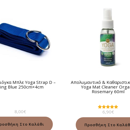
ιόγκα Μπλε Yoga Strap D –
Απολυμαντικό & Καθαριστικ
ing Blue 250cm×4cm
Yoga Mat Cleaner Οrga
Rosemary 60ml
8,00
€
6,90
€
Βαθμολογήθηκε
με
5.00
από 5
ροσθήκη Στο Καλάθι
Προσθήκη Στο Καλάθ