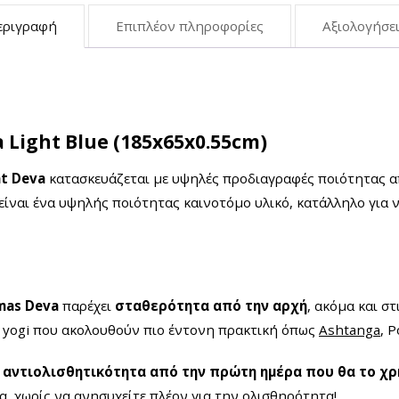
εριγραφή
Επιπλέον πληροφορίες
Αξιολογήσει
 Light Blue (185x65x0.55cm)
at Deva
κατασκευάζεται με υψηλές προδιαγραφές ποιότητας α
 είναι ένα υψηλής ποιότητας καινοτόμο υλικό, κατάλληλο για
mas Deva
παρέχει
σταθερότητα από την αρχή
, ακόμα και σ
ια yogi που ακολουθούν πιο έντονη πρακτική όπως
Ashtanga
, 
ή αντιολισθητικότητα από την πρώτη ημέρα που θα το χ
α, χωρίς να ανησυχείτε πλέον για την ολισθηρότητα!