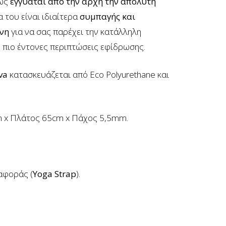
θώς
εγγυάται από την αρχή την απόλυτη
 του είναι ιδιαίτερα
συμπαγής και
ένη
για να σας παρέχει την κατάλληλη
ς πιο έντονες περιπτώσεις εφίδρωσης.
va
κατασκευάζεται από Eco Polyurethane και
 x Πλάτος 65cm x Πάχος 5,5mm.
αφοράς (
Yoga Strap
).