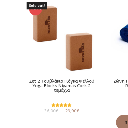
Sold out!
SALES
Σετ 2 Tουβλάκια Γιόγκα Φελλού
Ζώνη Γ
Yoga Blocks Niyamas Cork 2
R
τεμάχια
Original
Η
36,00
€
29,90
€
Βαθμολογήθηκε
με
price
τρέχουσα
5.00
was:
τιμή
από 5
Π