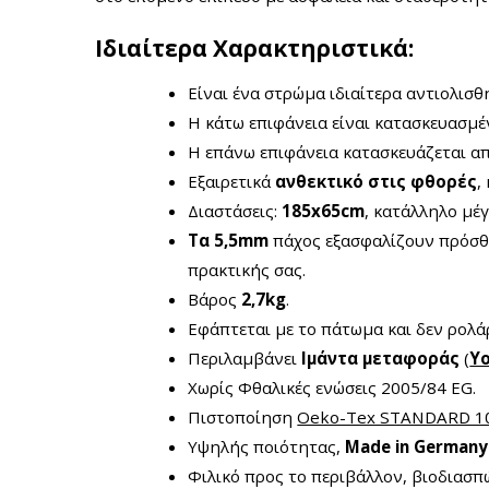
Ιδιαίτερα Χαρακτηριστικά:
Είναι ένα στρώμα ιδιαίτερα αντιολισ
Η κάτω επιφάνεια είναι κατασκευασμέ
Η επάνω επιφάνεια κατασκευάζεται α
Εξαιρετικά
ανθεκτικό στις φθορές
,
Διαστάσεις:
185x65cm
, κατάλληλο μέγ
Τα 5,5mm
πάχος εξασφαλίζουν πρόσθ
πρακτικής σας.
Βάρος
2,7kg
.
Εφάπτεται με το πάτωμα και δεν ρολάρ
Περιλαμβάνει
Ιμάντα μεταφοράς
(
Yo
Χωρίς Φθαλικές ενώσεις 2005/84 EG.
Πιστοποίηση
Oeko-Tex STANDARD 10
Υψηλής ποιότητας,
Made in Germany
Φιλικό προς το περιβάλλον, βιοδιασ