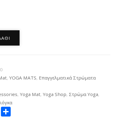
ΛΆΘΙ
10
Mat
,
YOGA MATS
,
Επαγγελματικά Στρώματα
essories
,
Yoga Mat
,
Yoga Shop
,
Στρώμα Yoga
,
ιόγκα
ger
itter
Copy
Μοιραστείτε
Link