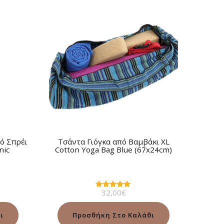
ό Σπρέι
Τσάντα Γιόγκα από Βαμβάκι XL
nic
Cotton Yoga Bag Blue (67x24cm)
32,00
€
Βαθμολογήθηκε
με
5.00
από 5
ι
Προσθήκη Στο Καλάθι