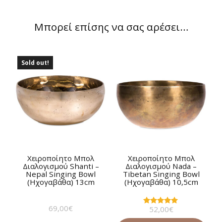
Μπορεί επίσης να σας αρέσει…
Sold out!
Χειροποίητο Μπολ
Χειροποίητο Μπολ
Διαλογισμού Shanti –
Διαλογισμού Νada –
Nepal Singing Bowl
Tibetan Singing Bowl
(Ηχογαβάθα) 13cm
(Ηχογαβάθα) 10,5cm
69,00
€
52,00
€
Βαθμολογήθηκε
με