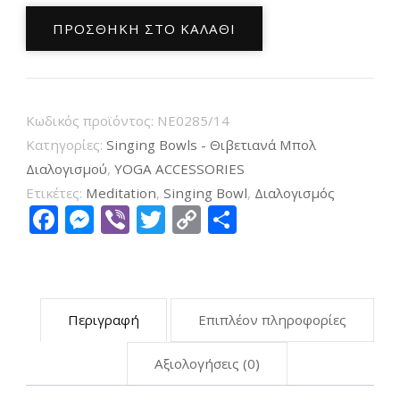
Χειροποίητο
ΠΡΟΣΘΉΚΗ ΣΤΟ ΚΑΛΆΘΙ
Μπολ
Διαλογισμού
Shanti
–
Κωδικός προϊόντος:
NE0285/14
Nepal
Κατηγορίες:
Singing Bowls - Θιβετιανά Μπολ
Singing
Διαλογισμού
,
YOGA ACCESSORIES
Ετικέτες:
Meditation
,
Singing Bowl
,
Διαλογισμός
Bowl
Facebook
Messenger
Viber
Twitter
Copy
Μοιραστείτ
(Ηχογαβάθα)
Link
16cm
ποσότητα
Περιγραφή
Επιπλέον πληροφορίες
Αξιολογήσεις (0)