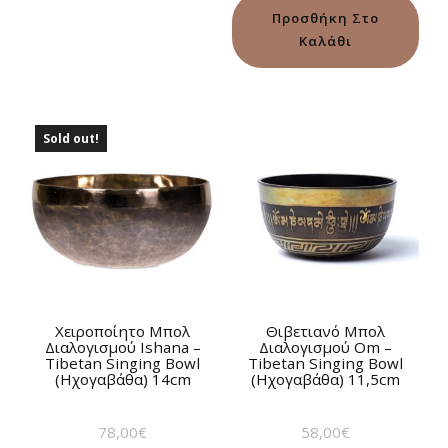
5.00
από 5
Προσθήκη Στο
Καλάθι
Sold out!
Χειροποίητο Μπολ
Θιβετιανό Μπολ
Διαλογισμού Ιshana –
Διαλογισμού Om –
Tibetan Singing Bowl
Tibetan Singing Bowl
(Ηχογαβάθα) 14cm
(Ηχογαβάθα) 11,5cm
78,00
€
58,00
€