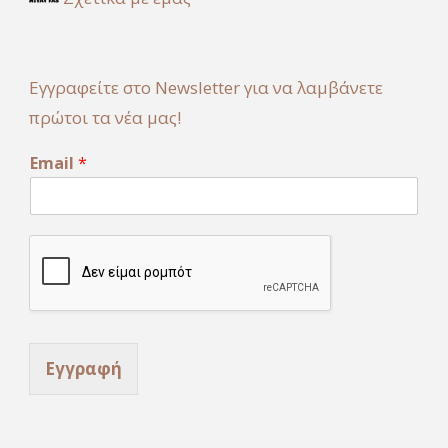
Εγγραφείτε στο Newsletter για να λαμβάνετε
πρώτοι τα νέα μας!
E
Email
*
m
a
i
l
E
m
a
i
l
*
Εγγραφή