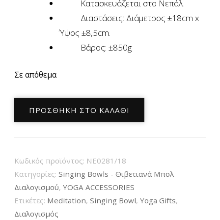
Κατασκευάζεται στo Νεπάλ.
Διαστάσεις: Διάμετρος ±18cm x
Ύψος ±8,5cm.
Βάρος: ±850g
Σε απόθεμα
Χειροποίητο
ΠΡΟΣΘΉΚΗ ΣΤΟ ΚΑΛΆΘΙ
Θεραπευτικό
Μπολ
Διαλογισμού
Nirmala
Κωδικός προϊόντος:
NE0281/18
Nepal
Κατηγορίες:
Singing Bowls - Θιβετιανά Μπολ
Singing
Διαλογισμού
,
YOGA ACCESSORIES
Ετικέτες:
Meditation
,
Singing Bowl
,
Yoga Gifts
,
Bowl
Διαλογισμός
17,5cm