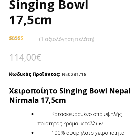
Singing Bowl
17,5cm
(
1
αξιολόγηση πελάτη)
Βαθμολογήθηκε
1
με
5.00
από
114,00
€
5 με βάση
βαθμολογία
πελάτη
Κωδικός Προϊόντος:
NE0281/18
Χειροποίητο Singing Bowl Nepal
Nirmala 17,5cm
Κατασκευασμένο από υψηλής
ποιότητας κράμα μετάλλων.
100% σφυρήλατο χειροποίητο.