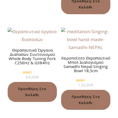
Προσθήκη Στο
Καλάθι
Θεραπευτικά Όργανα
Διαπασών Συντονισμού
Χειροποίητο Θεραπευτικό
Whole Body Tuning Fork
Μπολ Διαλογισμού
C256Hz & G384Hz
Samadhi Nepal Singing
Bowl 18,5cm
64,00
€
Βαθμολογήθηκε
με
120,00
€
5.00
Βαθμολογήθηκε
από 5
Προσθήκη Στο
με
5.00
Καλάθι
από 5
Προσθήκη Στο
Καλάθι