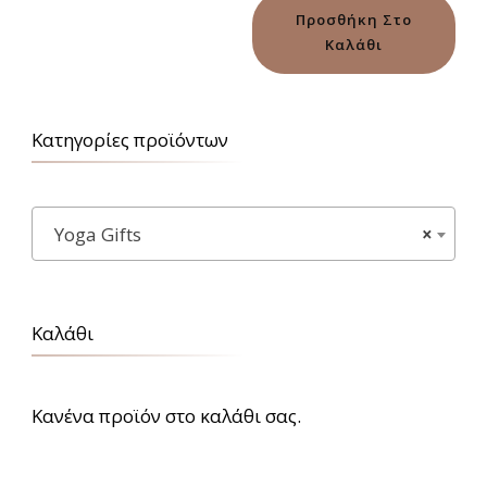
5.00
από 5
Προσθήκη Στο
Καλάθι
Κατηγορίες προϊόντων
Υoga Gifts
×
Καλάθι
Κανένα προϊόν στο καλάθι σας.