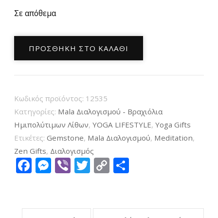
Σε απόθεμα
Mala
ΠΡΟΣΘΉΚΗ ΣΤΟ ΚΑΛΆΘΙ
Διαλογισμού
από
108
λίθους
Κωδικός προϊόντος:
12535
Νεφρίτη
Κατηγορίες:
Mala Διαλογισμού - Βραχιόλια
Xinyi
Ημιπολύτιμων Λίθων
,
YOGA LIFESTYLE
,
Υoga Gifts
Ετικέτες:
Gemstone
,
Mala Διαλογισμού
,
Meditation
,
Jade
Zen Gifts
,
Διαλογισμός
με
Facebook
Messenger
Viber
Twitter
Copy
Μοιραστείτ
πράσινη
Link
φούντα
ποσότητα