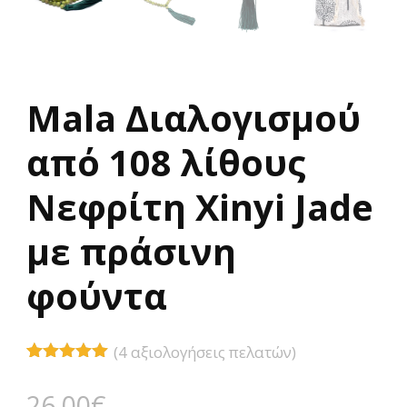
Mala Διαλογισμού
από 108 λίθους
Νεφρίτη Xinyi Jade
με πράσινη
φούντα
(
4
αξιολογήσεις πελατών)
Βαθμολογήθηκε
4
με
5.00
26,00
€
από 5 με