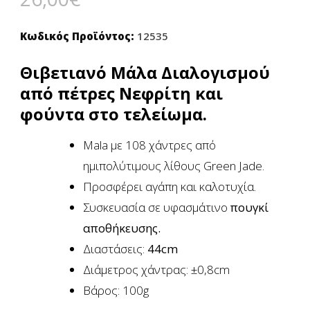
βάση
βαθμολογίες
πελάτη
Κωδικός Προϊόντος:
12535
Θιβετιανό Μάλα Διαλογισμού
από πέτρες Νεφρίτη
και
φούντα στο τελείωμα.
Mala με 108 χάντρες από
ημιπολύτιμους λίθους Green Jade.
Προσφέρει αγάπη και καλοτυχία.
Συσκευασία σε υφασμάτινο
πουγκί
αποθήκευσης.
Διαστάσεις:
44cm
Διάμετρος χάντρας: ±0,8cm
Βάρος: 100g