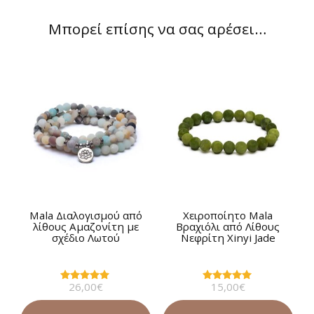
Μπορεί επίσης να σας αρέσει…
Μala Διαλογισμού από
Χειροποίητο Mala
λίθους Αμαζονίτη με
Βραχιόλι από Λίθους
σχέδιο Λωτού
Νεφρίτη Xinyi Jade
26,00
€
15,00
€
Βαθμολογήθηκε
Βαθμολογήθηκε
με
με
5.00
5.00