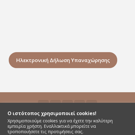
Ηλεκτρονική Δήλωση Υπαναχώρησης
Ο ιστότοπος χρησιμοποιεί cookies!
Χρησιμοποιούμε cookies για να έχετε την καλύτερη
©2026 Niyamas Yoga - All rights reserved - Αρ.
εμπειρία χρήστη. Εναλλακτικά μπορείτε να
Γ.Ε.ΜΗ. 181380301000
τροποποιήσετε τις προτιμήσεις σας.