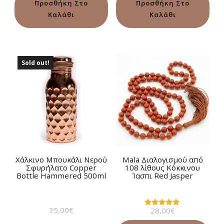
από 5
από 5
Προσθήκη Στο
Προσθήκη Στο
Καλάθι
Καλάθι
Sold out!
Χάλκινο Μπουκάλι Νερού
Mala Διαλογισμού από
Σφυρήλατο Copper
108 λίθους Κόκκινου
Bottle Hammered 500ml
Ίασπι Red Jasper
35,00
€
28,00
€
Βαθμολογήθηκε
με