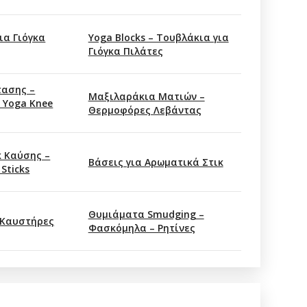
ια Γιόγκα
Yoga Blocks – Τουβλάκια για
Γιόγκα Πιλάτες
τασης –
Μαξιλαράκια Ματιών –
 Yoga Knee
Θερμοφόρες Λεβάντας
κ Καύσης –
Βάσεις για Αρωματικά Στικ
 Sticks
Θυμιάματα Smudging –
 Καυστήρες
Φασκόμηλα – Ρητίνες