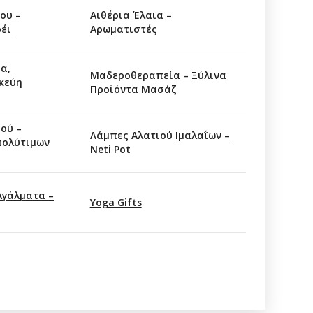
ου –
Αιθέρια Έλαια –
ρέι
Αρωματιστές
α,
Mαδεροθεραπεία – Ξύλινα
κεύη
Προϊόντα Μασάζ
ού –
Λάμπες Αλατιού Ιμαλαΐων –
πολύτιμων
Neti Pot
Αγάλματα –
Υoga Gifts