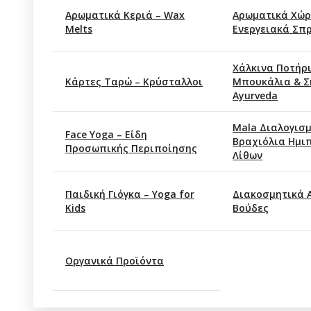
Αρωματικά Κεριά – Wax
Αρωματικά Χώρ
Melts
Ενεργειακά Σπ
Xάλκινα Ποτήρι
Κάρτες Ταρώ – Κρύσταλλοι
Μπουκάλια & Σ
Ayurveda
Mala Διαλογισμ
Face Yoga – Είδη
Βραχιόλια Ημι
Προσωπικής Περιποίησης
Λίθων
Παιδική Γιόγκα – Yoga for
Διακοσμητικά 
Kids
Βούδες
Οργανικά Προϊόντα