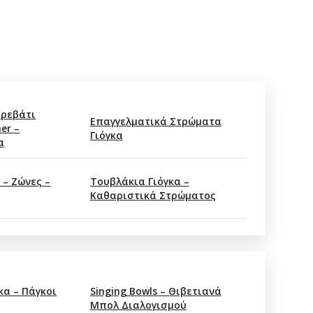
Κρεβάτι
Επαγγελματικά Στρώματα
er –
Γιόγκα
α
 – Ζώνες –
Τουβλάκια Γιόγκα –
Καθαριστικά Στρώματος
κα – Πάγκοι
Singing Bowls – Θιβετιανά
Μπολ Διαλογισμού