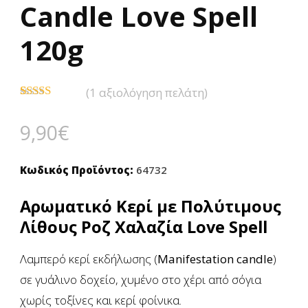
Candle Love Spell
120g
(
1
αξιολόγηση πελάτη)
Βαθμολογήθηκε
1
με
5.00
από
9,90
€
5 με βάση
βαθμολογία
πελάτη
Κωδικός Προϊόντος:
64732
Αρωματικό Κερί με Πολύτιμους
Λίθους Ροζ Χαλαζία Love Spell
Λαμπερό κερί εκδήλωσης (
Manifestation candle
)
σε γυάλινο δοχείο, χυμένο στο χέρι από σόγια
χωρίς τοξίνες και κερί φοίνικα.