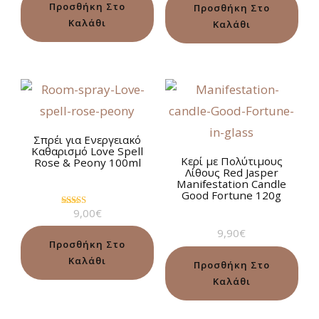
από 5
Προσθήκη Στο
Προσθήκη Στο
Καλάθι
Καλάθι
Σπρέι για Ενεργειακό
Καθαρισμό Love Spell
Κερί με Πολύτιμους
Rose & Peony 100ml
Λίθους Red Jasper
Manifestation Candle
Good Fortune 120g
9,00
€
Βαθμολογήθηκε
με
9,90
€
5.00
από 5
Προσθήκη Στο
Καλάθι
Προσθήκη Στο
Καλάθι