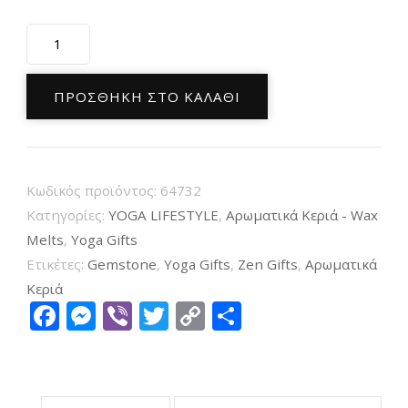
Κερί
με
Πολύτιμους
ΠΡΟΣΘΉΚΗ ΣΤΟ ΚΑΛΆΘΙ
Λίθους
Ροζ
Χαλαζία
Κωδικός προϊόντος:
64732
Manifestation
Κατηγορίες:
YOGA LIFESTYLE
,
Αρωματικά Κεριά - Wax
Candle
Melts
,
Υoga Gifts
Love
Ετικέτες:
Gemstone
,
Yoga Gifts
,
Zen Gifts
,
Αρωματικά
Spell
Κεριά
Facebook
Messenger
Viber
Twitter
Copy
Μοιραστείτ
120g
Link
ποσότητα