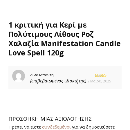
1 κριτική για
Κερί με
Πολύτιμους Λίθους Ροζ
Χαλαζία Manifestation Candle
Love Spell 120g
Λινα Μπαντη
(επιβεβαιωμένος ιδιοκτήτης)
2 Μαΐου, 2025
Βαθμολογήθηκε
με
5
από 5
ΠΡΟΣΘΉΚΗ ΜΊΑΣ ΑΞΙΟΛΌΓΗΣΗΣ
Πρέπει να είστε
συνδεδεμένοι
για να δημοσιεύσετε