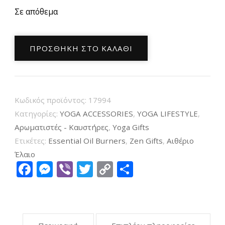
Σε απόθεμα
Αρωματικός
ΠΡΟΣΘΉΚΗ ΣΤΟ ΚΑΛΆΘΙ
Καυστήρας
Αιθέριων
Ελαίων
Aromafume
Κωδικός προϊόντος:
17994
Rainbow
Κατηγορίες:
YOGA ACCESSORIES
,
YOGA LIFESTYLE
,
ποσότητα
Αρωματιστές - Καυστήρες
,
Υoga Gifts
Ετικέτες:
Essential Oil Burners
,
Zen Gifts
,
Αιθέριο
Έλαιο
Facebook
Messenger
Viber
Twitter
Copy
Μοιραστείτ
Link