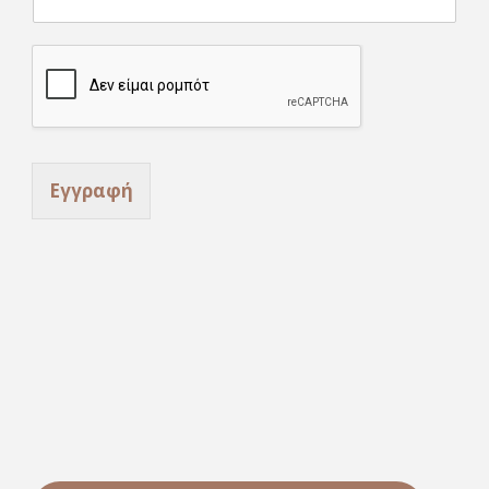
i
l
Εγγραφή