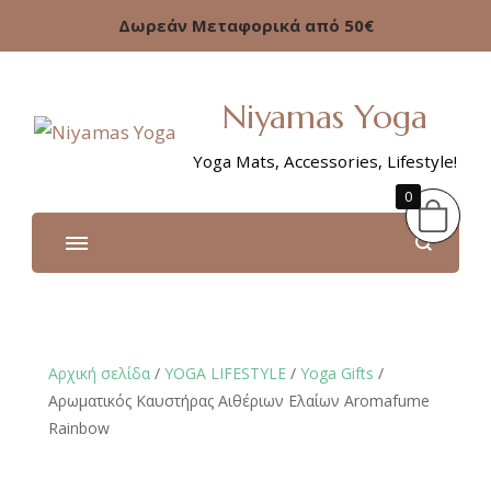
Δωρεάν Μεταφορικά από 50€
Niyamas Yoga
Yoga Mats, Accessories, Lifestyle!
0
Αρχική σελίδα
/
YOGA LIFESTYLE
/
Υoga Gifts
/
Αρωματικός Καυστήρας Αιθέριων Ελαίων Aromafume
Rainbow