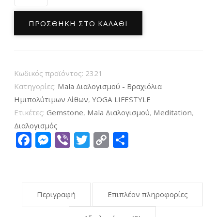
Διαλογισμού
από
ΠΡΟΣΘΉΚΗ ΣΤΟ ΚΑΛΆΘΙ
108
Φυσικούς
Ημιπολύτιμους
Κωδικός προϊόντος:
2321
Λίθους
Κατηγορίες:
Mala Διαλογισμού - Βραχιόλια
Μάτι
Ημιπολύτιμων Λίθων
,
YOGA LIFESTYLE
της
Ετικέτες:
Gemstone
,
Mala Διαλογισμού
,
Meditation
,
Τίγρης
Διαλογισμός
Facebook
Messenger
Viber
Twitter
Copy
Μοιραστείτ
ποσότητα
Link
Περιγραφή
Επιπλέον πληροφορίες