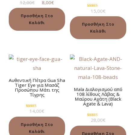
Original
Η
12,00
€
8,00
€
Βαθμολογήθηκε
με
price
τρέχουσα
15,00
€
5.00
Βαθμολογήθηκε
was:
τιμή
από 5
Προσθήκη Στο
με
5.00
12,00€.
είναι:
Καλάθι
από 5
Προσθήκη Στο
8,00€.
Καλάθι
Αυθεντική Πέτρα Gua Sha
Tiger Eye για Μασάζ
Mala Διαλογισμού από
Προσώπου Μάτι της
108 λίθους Λάβας &
Τίγρης
Μαύρου Αχάτη (Βlack
Agate & Lava)
14,00
€
Βαθμολογήθηκε
με
28,00
€
4.67
Βαθμολογήθηκε
από 5
Προσθήκη Στο
με
5.00
Καλάθι
από 5
Προσθήκη Στο