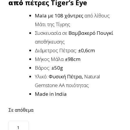
από
πέτρες Tiger’s Eye
Mala με 108 χάντρες
από λίθους
Μάτι της Τίγρης
Συσκευασία σε
Βαμβακερό Πουγκί
αποθήκευσης
Διάμετρος Πέτρας:
±0,6cm
Μήκος Μάλα
±98cm
Βάρος:
±
50g
Υλικό:
Φυσική Πέτρα,
Natural
Gemstone AA ποιότητας
Made in India
Σε απόθεμα
Μala