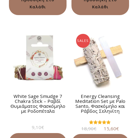
Καλάθι
Καλάθι
SALES
White Sage Smudge 7
Energy Cleansing
Chakra Stick – Ραβδί
Meditation Set με Palo
Θυμιάματος Φασκόμηλο
Santo, Φασκόμηλο και
με Ροδοπέταλα
Ράβδος Σεληνίτη
9,10
€
Original
Η
18,90
€
15,60
€
Βαθμολογήθηκε
με
price
τρέχου
5.00