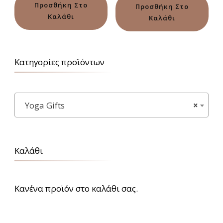
was:
τιμή
από 5
Προσθήκη Στο
Προσθήκη Στο
18,90€.
είναι:
Καλάθι
Καλάθι
15,60€.
Κατηγορίες προϊόντων
Υoga Gifts
×
Καλάθι
Κανένα προϊόν στο καλάθι σας.