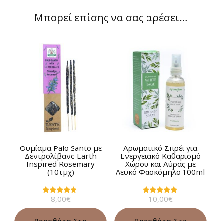
Μπορεί επίσης να σας αρέσει…
Θυμίαμα Palo Santo με
Αρωματικό Σπρέι για
Δεντρολίβανο Earth
Ενεργειακό Καθαρισμό
Inspired Rosemary
Χώρου και Αύρας με
(10τμχ)
Λευκό Φασκόμηλο 100ml
8,00
€
10,00
€
Βαθμολογήθηκε
Βαθμολογήθηκε
με
με
5.00
5.00
από 5
από 5
Προσθήκη Στο
Προσθήκη Στο