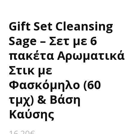
Gift Set Cleansing
Sage – Σετ με 6
πακέτα Αρωματικά
Στικ με
Φασκόμηλο (60
τμχ) & Βάση
Καύσης
16,20
€