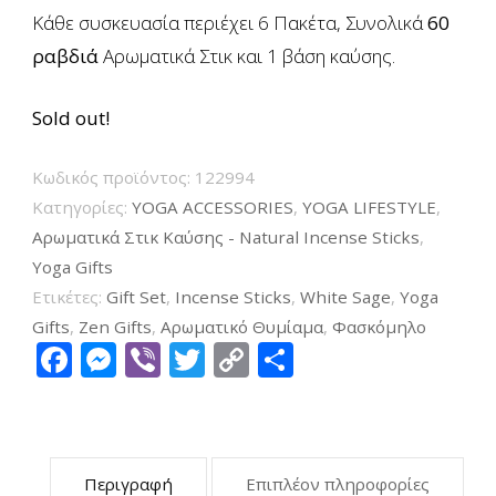
Κάθε συσκευασία περιέχει 6 Πακέτα, Συνολικά
60
ραβδιά
Αρωματικά Στικ και
1
βάση καύσης.
Sold out!
Κωδικός προϊόντος:
122994
Κατηγορίες:
YOGA ACCESSORIES
,
YOGA LIFESTYLE
,
Αρωματικά Στικ Καύσης - Natural Incense Sticks
,
Υoga Gifts
Ετικέτες:
Gift Set
,
Incense Sticks
,
White Sage
,
Yoga
Gifts
,
Zen Gifts
,
Αρωματικό Θυμίαμα
,
Φασκόμηλο
Facebook
Messenger
Viber
Twitter
Copy
Μοιραστείτ
Link
Περιγραφή
Επιπλέον πληροφορίες