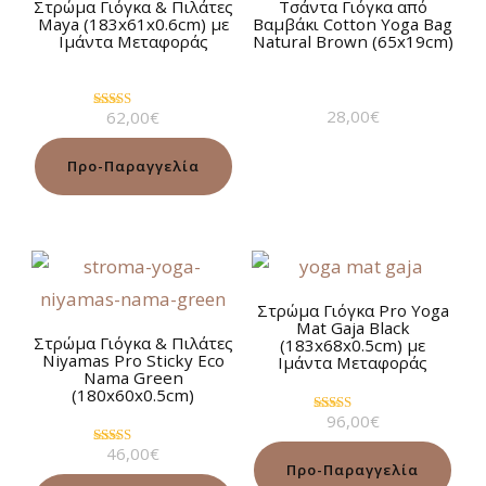
Στρώμα Γιόγκα & Πιλάτες
Τσάντα Γιόγκα από
Maya (183x61x0.6cm) με
Βαμβάκι Cotton Yoga Bag
Ιμάντα Μεταφοράς
Natural Brown (65x19cm)
28,00
€
62,00
€
Βαθμολογήθηκε
με
4.88
από 5
Προ-Παραγγελία
Στρώμα Γιόγκα Pro Yoga
Mat Gaja Black
Στρώμα Γιόγκα & Πιλάτες
(183x68x0.5cm) με
Niyamas Pro Sticky Eco
Ιμάντα Μεταφοράς
Nama Green
(180x60x0.5cm)
96,00
€
Βαθμολογήθηκε
με
46,00
€
4.93
Βαθμολογήθηκε
από 5
Προ-Παραγγελία
με
5.00