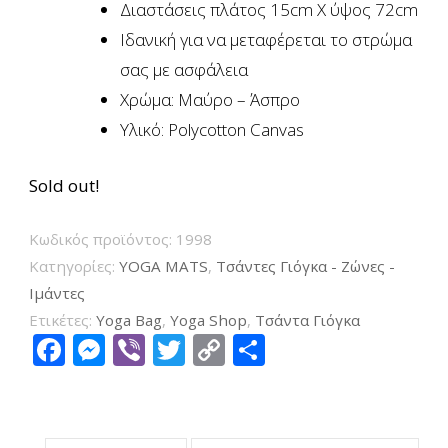
Διαστάσεις πλάτος 15cm X ύψος 72cm
Ιδανική για να μεταφέρεται το στρώμα
σας με ασφάλεια
Χρώμα: Μαύρο – Άσπρο
Υλικό: Polycotton Canvas
Sold out!
Κωδικός προϊόντος:
1998
Κατηγορίες:
YOGA MATS
,
Τσάντες Γιόγκα - Ζώνες -
Ιμάντες
Ετικέτες:
Yoga Bag
,
Yoga Shop
,
Τσάντα Γιόγκα
Facebook
Messenger
Viber
Twitter
Copy
Μοιραστείτ
Link