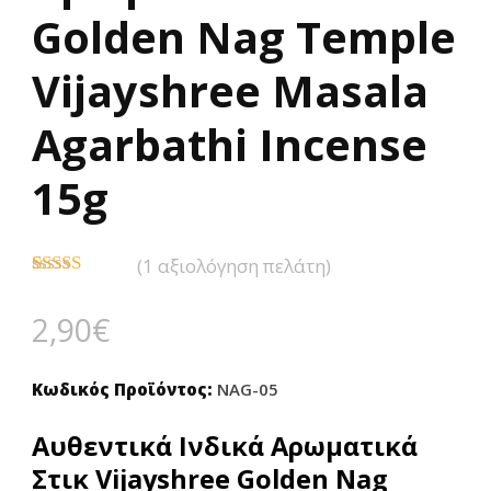
Golden Nag Temple
Vijayshree Masala
Agarbathi Incense
15g
(
1
αξιολόγηση πελάτη)
Βαθμολογήθηκε
1
με
5.00
από
2,90
€
5 με βάση
βαθμολογία
πελάτη
Κωδικός Προϊόντος:
NAG-05
Αυθεντικά Ινδικά Aρωματικά
Στικ Vijayshree Golden Nag