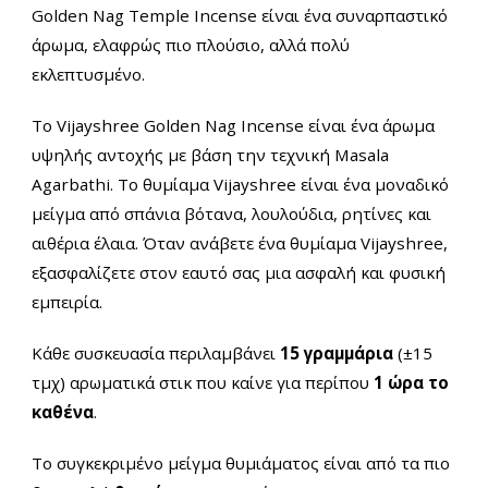
Golden Nag Temple Incense είναι ένα συναρπαστικό
άρωμα, ελαφρώς πιο πλούσιο, αλλά πολύ
εκλεπτυσμένο.
Το Vijayshree Golden Nag Incense είναι ένα άρωμα
υψηλής αντοχής με βάση την τεχνική
Masala
Agarbathi.
Το θυμίαμα Vijayshree είναι ένα μοναδικό
μείγμα από σπάνια βότανα, λουλούδια, ρητίνες και
αιθέρια έλαια. Όταν ανάβετε ένα θυμίαμα Vijayshree,
εξασφαλίζετε στον εαυτό σας μια ασφαλή και φυσική
εμπειρία.
Κάθε συσκευασία περιλαμβάνει
15 γραμμάρια
(±15
τμχ) αρωματικά στικ
που καίνε για περίπου
1 ώρα το
καθένα
.
Το συγκεκριμένο μείγμα θυμιάματος είναι από τα πιο