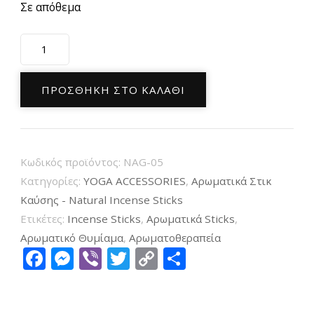
Σε απόθεμα
Aρωματικά
Στικ
Golden
ΠΡΟΣΘΉΚΗ ΣΤΟ ΚΑΛΆΘΙ
Nag
Temple
Vijayshree
Κωδικός προϊόντος:
NAG-05
Masala
Κατηγορίες:
YOGA ACCESSORIES
,
Αρωματικά Στικ
Agarbathi
Καύσης - Natural Incense Sticks
Incense
Ετικέτες:
Incense Sticks
,
Αρωματικά Sticks
,
15g
Αρωματικό Θυμίαμα
,
Αρωματοθεραπεία
Facebook
Messenger
Viber
Twitter
Copy
Μοιραστείτ
ποσότητα
Link