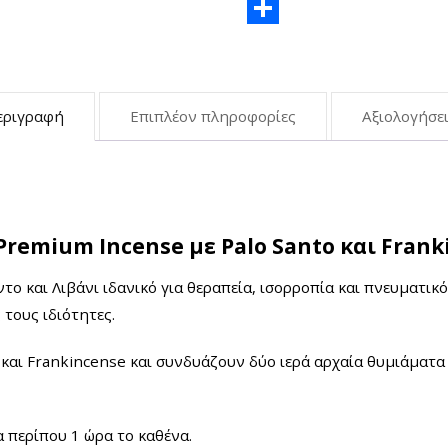
Copy
Link
Μοιραστείτε
εριγραφή
Επιπλέον πληροφορίες
Αξιολογήσει
remium Incense με Palo Santo και Frank
ο και Λιβάνι ιδανικό για θεραπεία, ισορροπία και πνευματικ
 τους ιδιότητες.
και Frankincense και συνδυάζουν δύο ιερά αρχαία θυμιάματα μ
α περίπου 1 ώρα το καθένα.