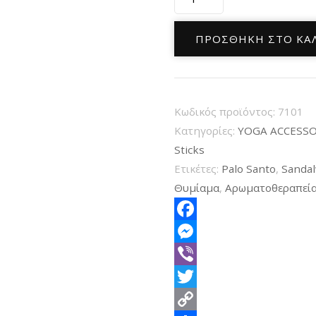
Palo
Santo
ΠΡΟΣΘΉΚΗ ΣΤΟ ΚΑ
με
Λιβάνι
Sagrada
Κωδικός προϊόντος:
7101
Madre
Κατηγορίες:
YOGA ACCESSO
Premium
Sticks
Incense
Ετικέτες:
Palo Santo
,
Sanda
(8τμχ)
Θυμίαμα
,
Αρωματοθεραπεί
ποσότητα
Facebook
Messenger
Viber
Twitter