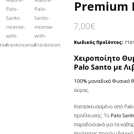
Premium I
7,00
€
Κωδικός Προϊόντος:
710
Χειροποίητο Θυ
Palo Santo με Λι
100% μοναδικό Φυσικό 
αύρας.
Κατασκευασμένο από Palo 
προέλευσης. Το
Palo Sant
παραδοσιακά για τα καθα
ποιότητας προϊόν ιδανικό 