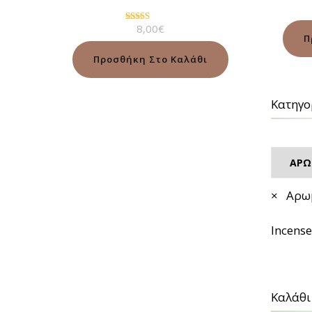
8,00
€
Βαθμολογήθηκε
Π
με
5.00
από 5
Προσθήκη Στο Καλάθι
Κατηγο
×
Αρωμα
Incense
Καλάθι