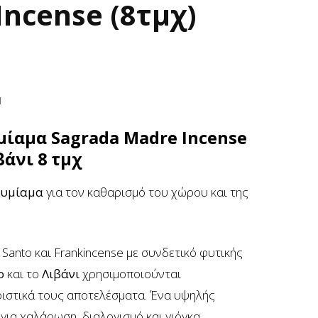
ncense (8τμχ)
1
μίαμα Sagrada Madre Incense
βάνι 8 τμχ
θυμίαμα
για τον καθαρισμό του χώρου και της
Santo και Frankincense με συνδετικό φυτικής
o
και το
Λιβάνι
χρησιμοποιούνται
ριστικά τους αποτελέσματα. Ένα υψηλής
για χαλάρωση, διαλογισμό και γιόγκα.