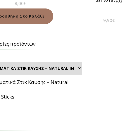
Santo (8τμχ)
8,00
€
Βαθμολογήθηκε
με
5.00
από 5
ροσθήκη Στο Καλάθι
9,90
€
ρίες προϊόντων
τικά Στικ Καύσης – Natural
 Sticks