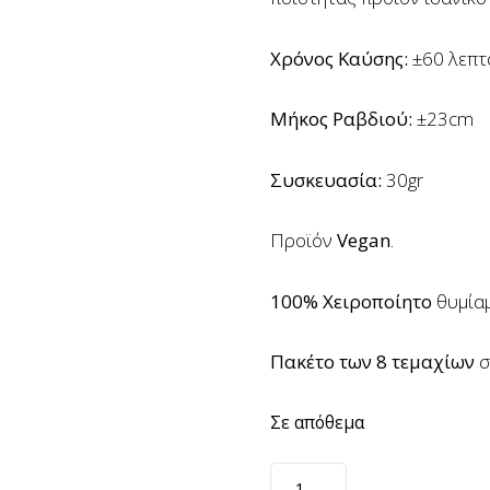
Χρόνος Καύσης:
±60 λεπτ
Μήκος Ραβδιού:
±23cm
Συσκευασία:
30gr
Προϊόν
Vegan
.
100% Χειροποίητο
θυμίαμ
Πακέτο των 8 τεμαχίων
σ
Σε απόθεμα
Θυμίαμα