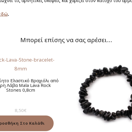
ιώχνει τις αρνητικές σκέψεις και χαρίζει στον κάτοχο του αρμο
εδώ
.
Μπορεί επίσης να σας αρέσει…
ίητο Ελαστικό Βραχιόλι από
ρη Λάβα Mala Lava Rock
Stones 0,8cm
8,50
€
ροσθήκη Στο Καλάθι