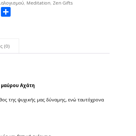
ιαλογισμού
,
Meditation
,
Zen Gifts
ger
itter
Copy
Μοιραστείτε
Link
ς (0)
ό μαύρου Αχάτη
βάθος της ψυχικής μας δύναμης, ενώ ταυτόχρονα