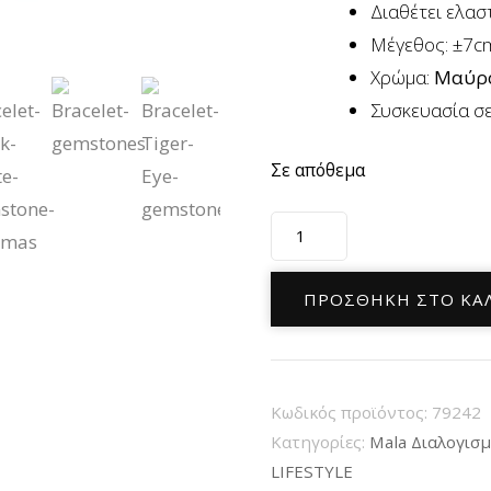
Διαθέτει ελασ
Μέγεθος: ±7c
Χρώμα:
Μαύρ
Συσκευασία σ
Σε απόθεμα
Χειροποίητο
Βραχιόλι
από
ΠΡΟΣΘΉΚΗ ΣΤΟ ΚΑ
ημιπολύτιμους
λίθους
Μαύρου
Κωδικός προϊόντος:
79242
Αχάτη
Κατηγορίες:
Mala Διαλογισ
Black
LIFESTYLE
Agate