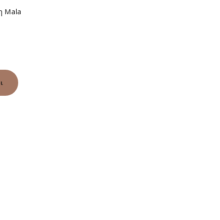
η Mala
ι