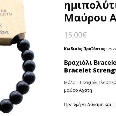
🔍
ημιπολύτ
Μαύρου Α
15,00
€
Κωδικός Προϊόντος:
792
Βραχιόλι Bracel
Bracelet Streng
Μάλα – Βραχιόλι ελαστικό
μαύρο Αχάτη
Προσφέρει
Δύναμη και Π