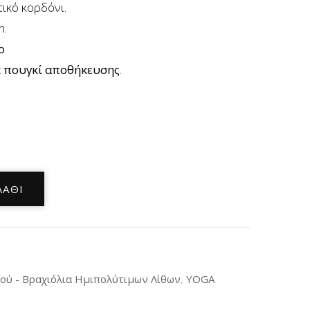
τικό κορδόνι.
m.
ο
ε
πουγκί αποθήκευσης
.
ΛΆΘΙ
μού - Βραχιόλια Ημιπολύτιμων Λίθων
,
YOGA