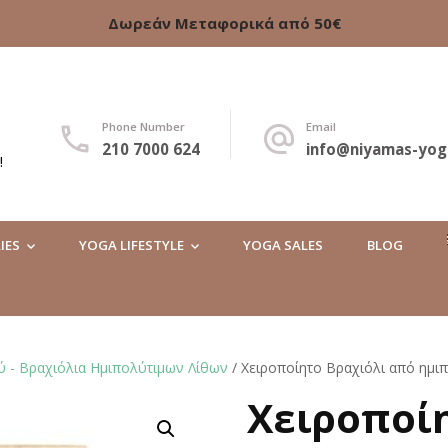
Δωρεάν Μεταφορικά από 50€
Phone Number
Email
210 7000 624
info@niyamas-yog
!
IES
YOGA LIFESTYLE
YOGA SALES
BLOG
ύ - Βραχιόλια Ημιπολύτιμων Λίθων
/ Χειροποίητο Βραχιόλι από ημι
Χειροποί