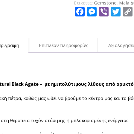
Ετικέτες:
Gemstone
,
Mala Δ
ποσότητα
Facebook
Messen
Viber
Tw
εριγραφή
Επιπλέον πληροφορίες
Αξιολογήσει
tural Black Agate – με ημιπολύτιμους λίθους από ορυκτ
ιακή πέτρα, καθώς μας ωθεί να βρούμε το κέντρο μας και το 
 στη θεραπεία τυχόν στάσιμης ή μπλοκαρισμένης ενέργειας.