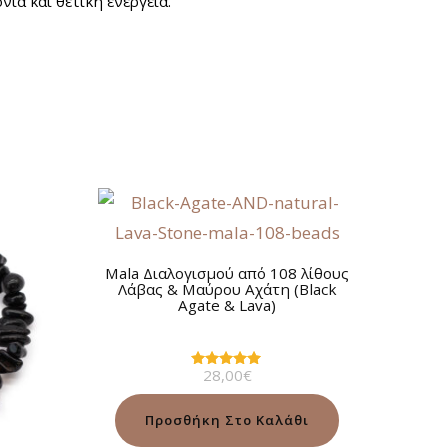
νία και θετική ενέργεια.
Mala Διαλογισμού από 108 λίθους
Λάβας & Μαύρου Αχάτη (Βlack
Agate & Lava)
28,00
€
Βαθμολογήθηκε
με
5.00
από 5
Προσθήκη Στο Καλάθι