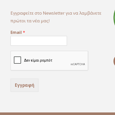
Εγγραφείτε στο Newsletter για να λαμβάνετε
πρώτοι τα νέα μας!
E
Email
*
m
a
i
l
E
m
a
i
l
E
Εγγραφή
m
a
i
l