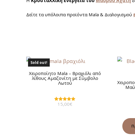
Η
Κρυσταλλική ενέργεια του
Μαύρου Αχάτη
δ
Δείτε τα υπόλοιπα προϊόντα Mala & Διαλογισμού
Sold out!
Χειροποίητο Mala – Βραχιόλι από
λίθους Αμαζονίτη με Σύμβολο
Χειροπο
Λωτού
Μαύ
15,00
€
Βαθμολογήθηκε
με
5.00
από 5
Π