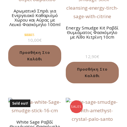
Αρωματικό Σπρέι για
Ενεργειακό Καθαρισμό
Χώρου και Αύρας με
Λευκό Φασκόμηλο 100ml
Energy Smudge Kit Ραβδί
Θυμιάματος Φασκόμηλο
με Λίθο Κιτρίνη 10cm
10,00
€
Βαθμολογήθηκε
με
5.00
από 5
Προσθήκη Στο
12,90
€
Καλάθι
Προσθήκη Στο
Καλάθι
Sold out!
SALES
White Sage Ραβδί
Θυμιάματος Φασκόμηλο