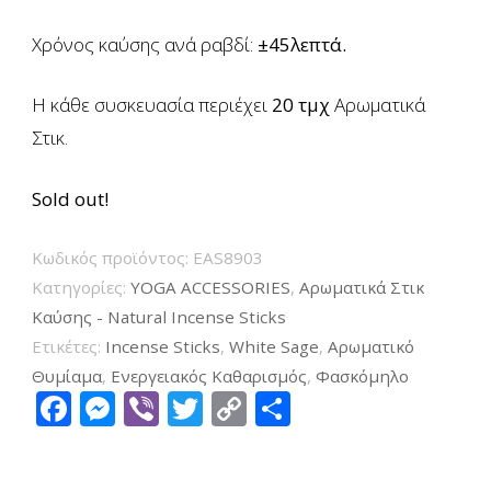
Χρόνος καύσης ανά ραβδί:
±45λεπτά.
Η κάθε συσκευασία περιέχει
20 τμχ
Αρωματικά
Στικ.
Sold out!
Κωδικός προϊόντος:
EAS8903
Κατηγορίες:
YOGA ACCESSORIES
,
Αρωματικά Στικ
Καύσης - Natural Incense Sticks
Ετικέτες:
Incense Sticks
,
White Sage
,
Αρωματικό
Θυμίαμα
,
Ενεργειακός Καθαρισμός
,
Φασκόμηλο
Facebook
Messenger
Viber
Twitter
Copy
Μοιραστείτ
Link