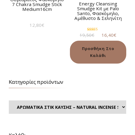
Energy Cleansing
7 Chakra Smudge Stick
Smudge Kit με Palo
Medium16cm
Santo, Φασκόμηλο,
Αμέθυστο & Σεληνίτη
12,80
€
Original
Η
19,50
€
16,40
€
Βαθμολογήθηκε
με
price
τρέχου
5.00
was:
τιμή
από 5
Προσθήκη Στο
19,50€.
είναι:
Καλάθι
16,40€.
Κατηγορίες προϊόντων