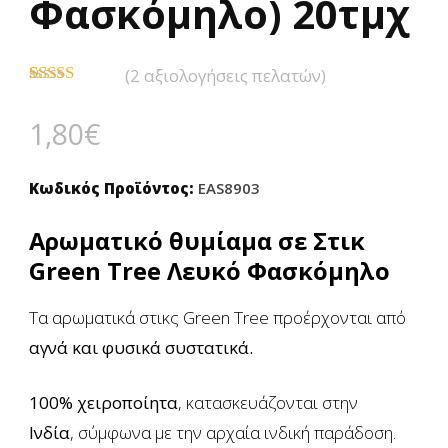
Φασκόμηλο) 20τμχ
(
2
αξιολογήσεις πελατών)
Βαθμολογήθηκε
2
με
5.00
από
1,80
€
5 με βάση
βαθμολογίες
πελάτη
Κωδικός Προϊόντος:
EAS8903
Αρωματικό θυμίαμα σε Στικ
Green Tree Λευκό Φασκόμηλο
Τα αρωματικά στικς Green Tree προέρχονται από
αγνά και φυσικά συστατικά.
100% χειροποίητα
, κατασκευάζονται στην
Ινδία
,
σύμφωνα με την αρχαία ινδική παράδοση.