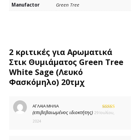
Manufactor
Green Tree
2 κριτικές για
Αρωματικά
Στικ Θυμιάματος Green Tree
White Sage (Λευκό
Φασκόμηλο) 20τμχ
ΑΓΛΑΙΑ ΜΗΛΙΑ
(επιβεβαιωμένος ιδιοκτήτης)
29 Ιουλίου,
Βαθμολογήθηκε
με
5
από 5
2024