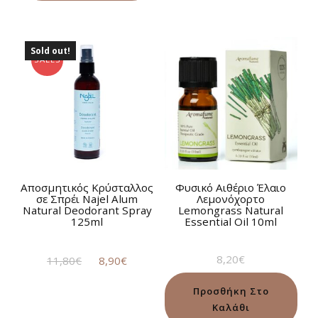
Sold out!
SALES
Αποσμητικός Κρύσταλλος
Φυσικό Αιθέριο Έλαιο
σε Σπρέι Najel Alum
Λεμονόχορτο
Natural Deodorant Spray
Lemongrass Natural
125ml
Essential Oil 10ml
Original
Η
8,20
€
11,80
€
8,90
€
price
τρέχουσα
was:
τιμή
Προσθήκη Στο
11,80€.
είναι:
Καλάθι