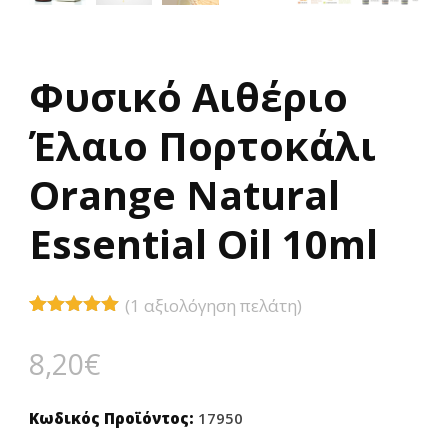
Φυσικό Αιθέριο
Έλαιο Πορτοκάλι
Orange Natural
Essential Oil 10ml
(
1
αξιολόγηση πελάτη)
Βαθμολογήθηκε
1
με
5.00
8,20
€
από 5 με
βάση
βαθμολογία
πελάτη
Κωδικός Προϊόντος:
17950