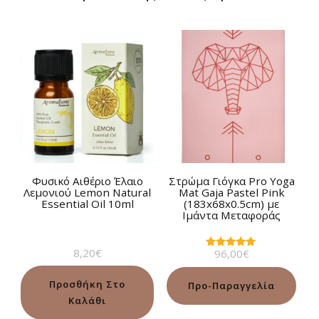
Φυσικό Αιθέριο Έλαιο
Στρώμα Γιόγκα Pro Yoga
Λεμονιού Lemon Natural
Mat Gaja Pastel Pink
Essential Oil 10ml
(183x68x0.5cm) με
Ιμάντα Μεταφοράς
8,20
€
96,00
€
Βαθμολογήθηκε
με
5.00
από 5
Προσθήκη Στο
Προ-Παραγγελία
Καλάθι