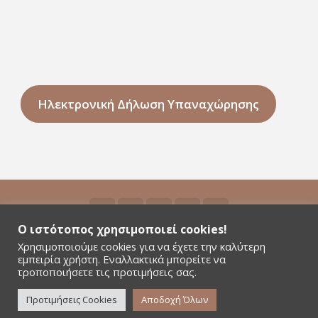
Ηλεκτρονική Δήλωση Υπαναχώρησης
Ο ιστότοπος χρησιμοποιεί cookies!
Χρησιμοποιούμε cookies για να έχετε την καλύτερη
©2026 Niyamas Yoga - All rights reserved - Αρ.
εμπειρία χρήστη. Εναλλακτικά μπορείτε να
Γ.Ε.ΜΗ. 181380301000
τροποποιήσετε τις προτιμήσεις σας.
Όροι Χρήσης & Πολιτική Απορρήτου της Niyamas
Προτιμήσεις Cookies
Αποδοχή Όλων
Yoga