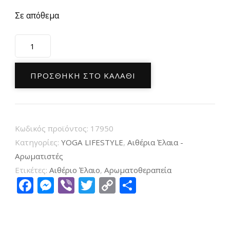
Σε απόθεμα
Φυσικό
Αιθέριο
Έλαιο
ΠΡΟΣΘΉΚΗ ΣΤΟ ΚΑΛΆΘΙ
Πορτοκάλι
Orange
Natural
Κωδικός προϊόντος:
17950
Essential
Κατηγορίες:
YOGA LIFESTYLE
,
Αιθέρια Έλαια -
Oil
Αρωματιστές
10ml
Ετικέτες:
Αιθέριο Έλαιο
,
Αρωματοθεραπεία
ποσότητα
Facebook
Messenger
Viber
Twitter
Copy
Μοιραστείτ
Link