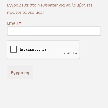
Εγγραφείτε στο Newsletter για να λαμβάνετε
πρώτοι τα νέα μας!
E
Email
*
m
a
i
l
*
E
m
a
i
l
Εγγραφή