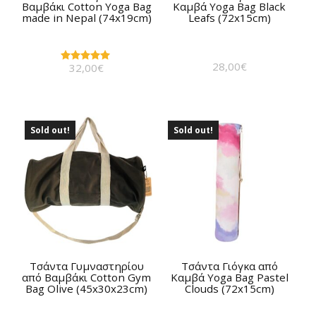
Βαμβάκι Cotton Yoga Bag
Καμβά Yoga Bag Black
made in Nepal (74x19cm)
Leafs (72x15cm)
28,00
€
32,00
€
Βαθμολογήθηκε
με
5.00
από 5
Sold out!
Sold out!
Τσάντα Γυμναστηρίου
Τσάντα Γιόγκα από
από Βαμβάκι Cotton Gym
Καμβά Yoga Bag Pastel
Bag Olive (45x30x23cm)
Clouds (72x15cm)