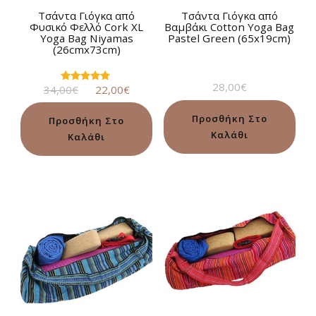
Τσάντα Γιόγκα από
Τσάντα Γιόγκα από
Φυσικό Φελλό Cork XL
Βαμβάκι Cotton Yoga Bag
Yoga Bag Niyamas
Pastel Green (65x19cm)
(26cmx73cm)
28,00
€
Original
Η
34,00
€
22,00
€
Βαθμολογήθηκε
με
price
τρέχουσα
5.00
was:
τιμή
από 5
Προσθήκη Στο
Προσθήκη Στο
34,00€.
είναι:
Καλάθι
Καλάθι
22,00€.