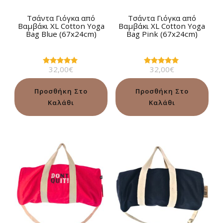
Τσάντα Γιόγκα από
Τσάντα Γιόγκα από
Βαμβάκι XL Cotton Yoga
Βαμβάκι XL Cotton Yoga
Bag Blue (67x24cm)
Bag Pink (67x24cm)
32,00
€
32,00
€
Βαθμολογήθηκε
Βαθμολογήθηκε
με
με
5.00
5.00
από 5
από 5
Προσθήκη Στο
Προσθήκη Στο
Καλάθι
Καλάθι