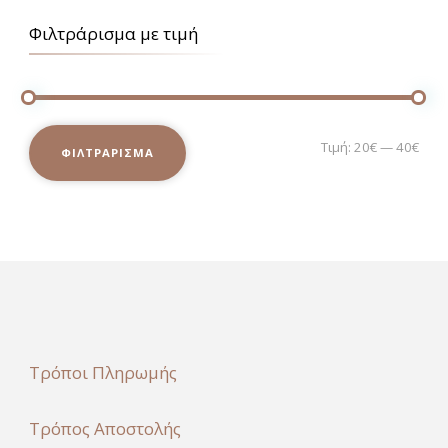
Φιλτράρισμα με τιμή
Ελά
Μέγ
Τιμή:
20€
—
40€
ΦΙΛΤΡΆΡΙΣΜΑ
τιμ
τιμ
Τρόποι Πληρωμής
Τρόπος Αποστολής