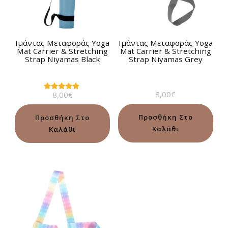
Ιμάντας Μεταφοράς Yoga
Ιμάντας Μεταφοράς Yoga
Mat Carrier & Stretching
Mat Carrier & Stretching
Strap Niyamas Black
Strap Niyamas Grey
8,00
€
8,00
€
Βαθμολογήθηκε
με
4.75
από 5
Προσθήκη Στο
Προσθήκη Στο
Καλάθι
Καλάθι