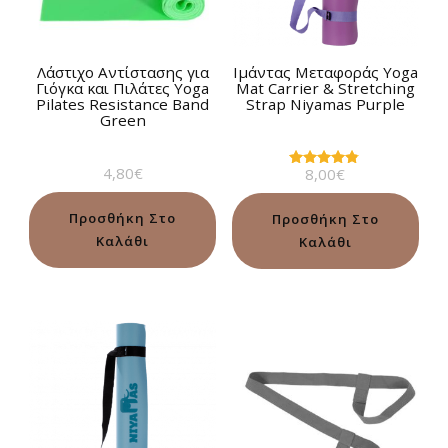
Λάστιχο Αντίστασης για
Ιμάντας Mεταφοράς Yoga
Γιόγκα και Πιλάτες Yoga
Mat Carrier & Stretching
Pilates Resistance Band
Strap Niyamas Purple
Green
4,80
€
8,00
€
Βαθμολογήθηκε
με
4.71
από 5
Προσθήκη Στο
Προσθήκη Στο
Καλάθι
Καλάθι