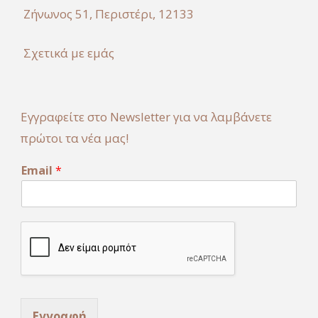
Ζήνωνος 51, Περιστέρι, 12133
Σχετικά με εμάς
Εγγραφείτε στο Newsletter για να λαμβάνετε
πρώτοι τα νέα μας!
E
Email
*
m
a
i
l
*
E
m
a
i
l
Εγγραφή