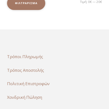
Ελά
Μέγ
Τιμή:
0€
—
20€
ΦΙΛΤΡΆΡΙΣΜΑ
τιμ
τιμ
Τρόποι Πληρωμής
Τρόπος Αποστολής
Πολιτική Επιστροφών
Χονδρική Πώληση