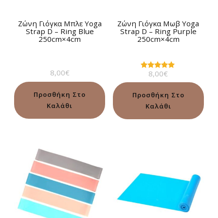
Ζώνη Γιόγκα Μπλε Yoga
Ζώνη Γιόγκα Μωβ Yoga
Strap D – Ring Blue
Strap D – Ring Purple
250cm×4cm
250cm×4cm
8,00
€
8,00
€
Βαθμολογήθηκε
με
5.00
από 5
Προσθήκη Στο
Προσθήκη Στο
Καλάθι
Καλάθι