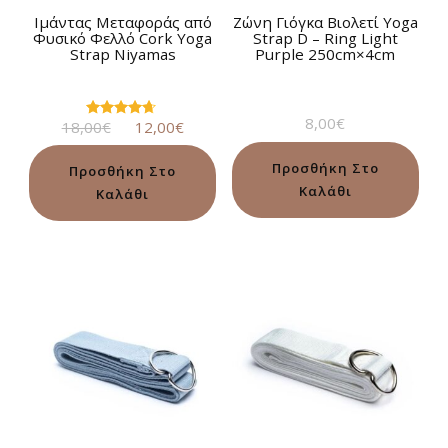
Ιμάντας Μεταφοράς από
Ζώνη Γιόγκα Βιολετί Yoga
Φυσικό Φελλό Cork Yoga
Strap D – Ring Light
Strap Niyamas
Purple 250cm×4cm
8,00
€
Original
Η
18,00
€
12,00
€
Βαθμολογήθηκε
με
price
τρέχουσα
4.50
was:
τιμή
από 5
Προσθήκη Στο
Προσθήκη Στο
18,00€.
είναι:
Καλάθι
Καλάθι
12,00€.