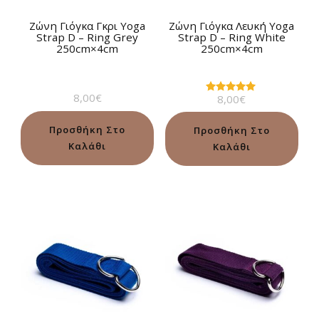
Ζώνη Γιόγκα Γκρι Yoga
Ζώνη Γιόγκα Λευκή Yoga
Strap D – Ring Grey
Strap D – Ring White
250cm×4cm
250cm×4cm
8,00
€
8,00
€
Βαθμολογήθηκε
με
5.00
από 5
Προσθήκη Στο
Προσθήκη Στο
Καλάθι
Καλάθι