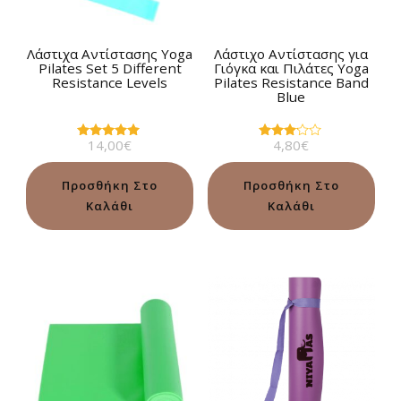
Λάστιχα Αντίστασης Yoga
Λάστιχο Αντίστασης για
Pilates Set 5 Different
Γιόγκα και Πιλάτες Yoga
Resistance Levels
Pilates Resistance Band
Blue
14,00
€
4,80
€
Βαθμολογήθηκε
Βαθμολογήθηκε
με
με
5.00
3.00
από 5
από 5
Προσθήκη Στο
Προσθήκη Στο
Καλάθι
Καλάθι